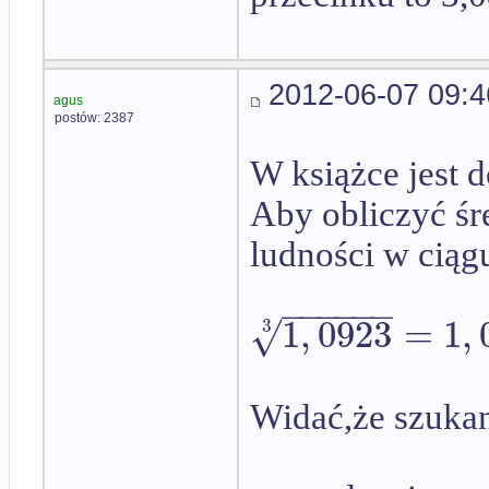
2012-06-07 09:4
agus
postów: 2387
W książce jest d
Aby obliczyć śr
ludności w ciągu
−
−
−
−
−
−
1
,
0923
=
1
,
√
3
Widać,że szukan