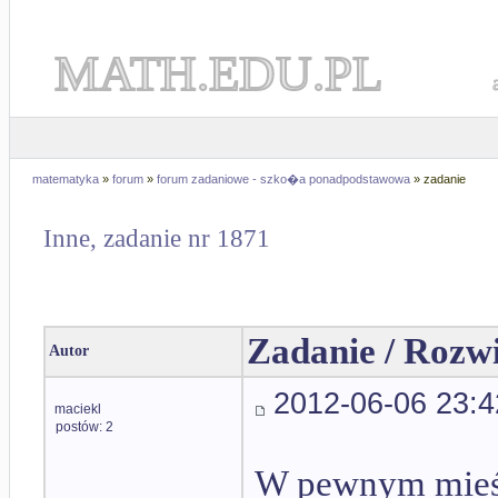
MATH.EDU.PL
matematyka
»
forum
»
forum zadaniowe - szko�a ponadpodstawowa
» zadanie
Inne, zadanie nr 1871
Zadanie / Rozw
Autor
2012-06-06 23:4
maciekl
postów: 2
W pewnym mieśc