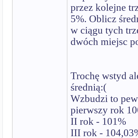
przez kolejne tr
5%. Oblicz śred
w ciągu tych tr
dwóch miejsc po
Trochę wstyd al
średnią:(
Wzbudzi to pew
pierwszy rok 1
II rok - 101%
III rok - 104,0