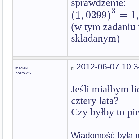
sprawdzenie:
3
(
1
,
0299
)
=
1
(w tym zadaniu 
składanym)
2012-06-07 10:3
maciekl
postów: 2
Jeśli miałbym l
cztery lata?
Czy byłby to pi
Wiadomość była m