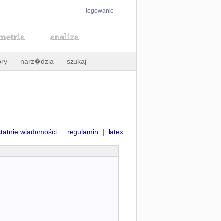
logowanie
metria
analiza
ory
narz�dzia
szukaj
|
|
statnie wiadomości
regulamin
latex