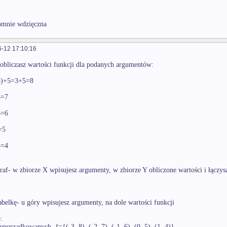
omnie wdzięczna
-12 17:10:16
obliczasz wartości funkcji dla podanych argumentów:
-3)+5=3+5=8
5=7
5=6
=5
5=4
graf- w zbiorze X wpisujesz argumenty, w zbiorze Y obliczone wartości i łączy
tabelkę- u góry wpisujesz argumenty, na dole wartości funkcji
:
uporządkowanych- f={(-3, 8), (-2, 7), (-1, 6), (0, 5), (1, 4)}