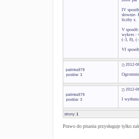
IV sposób
słownie- 
liczby x.
V sposób:
wykres - 
(-3, 8), (-
VI sposó
2012-06
palinka979
Ogromnie 
postów: 3
2012-06
palinka979
I wytłuma
postów: 3
strony:
1
Prawo do pisania przysługuje tylko