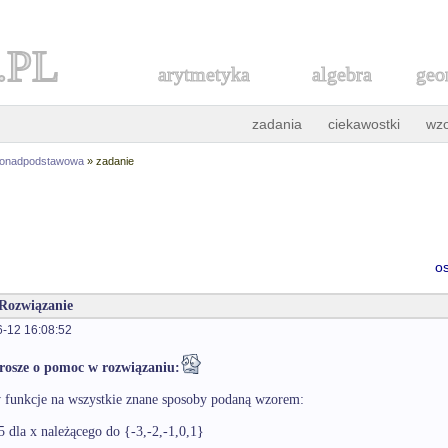
.PL
arytmetyka
algebra
geo
zadania
ciekawostki
wz
ponadpodstawowa
» zadanie
o
 Rozwiązanie
-12 16:08:52
rosze o pomoc w rozwiązaniu:
 funkcje na wszystkie znane sposoby podaną wzorem:
5 dla x należącego do {-3,-2,-1,0,1}