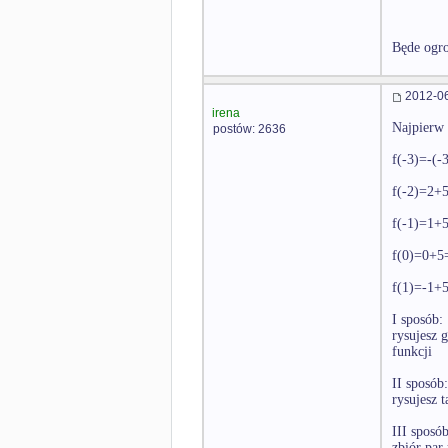
Będe ogr
2012-06
irena
Najpierw 
postów: 2636
f(-3)=-(
f(-2)=2+
f(-1)=1+
f(0)=0+5
f(1)=-1+
I sposób:
rysujesz 
funkcji
II sposób:
rysujesz 
III sposób
zbiór par 