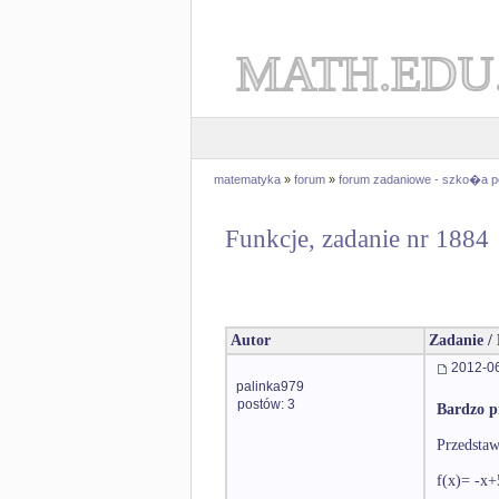
MATH.EDU
matematyka
»
forum
»
forum zadaniowe - szko�a 
Funkcje, zadanie nr 1884
Autor
Zadanie /
2012-06
palinka979
postów: 3
Bardzo p
Przedstaw
f(x)= -x+