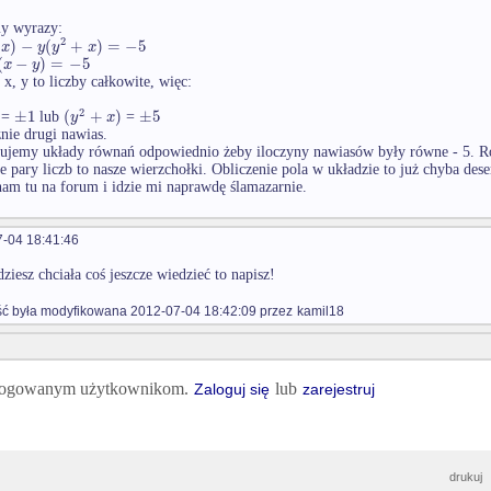
y wyrazy:
2
)
−
(
+
)
=
−
5
x
y
y
x
(
−
)
=
−
5
x
y
x, y to liczby całkowite, więc:
2
±
1
(
+
)
±
5
y
x
=
lub
=
nie drugi nawias.
ujemy układy równań odpowiednio żeby iloczyny nawiasów były równe - 5. R
 pary liczb to nasze wierzchołki. Obliczenie pola w układzie to już chyba dese
nam tu na forum i idzie mi naprawdę ślamazarnie.
-04 18:41:46
dziesz chciała coś jeszcze wiedzieć to napisz!
 była modyfikowana 2012-07-04 18:42:09 przez
kamil18
 zalogowanym użytkownikom.
lub
Zaloguj się
zarejestruj
drukuj