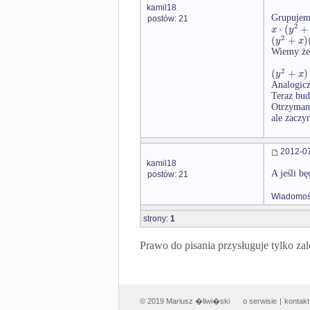
kamil18
Grupujem
postów: 21
2
⋅
(
+
x
y
2
(
+
)
y
x
Wiemy że 
2
(
+
)
y
x
Analogicz
Teraz bud
Otrzymane
ale zaczy
2012-07
kamil18
A jeśli bę
postów: 21
Wiadomość
strony:
1
Prawo do pisania przysługuje tylko
© 2019 Mariusz �liwi�ski
o serwisie
|
kontakt