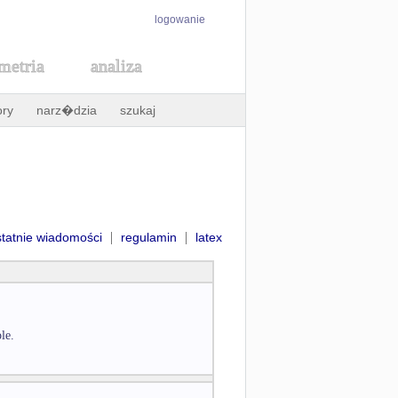
logowanie
metria
analiza
ory
narz�dzia
szukaj
|
|
statnie wiadomości
regulamin
latex
le.