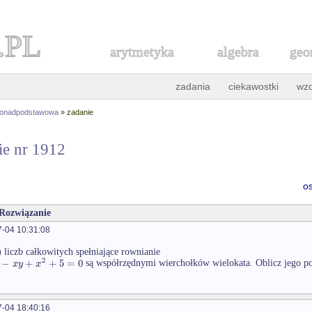
.PL
arytmetyka
algebra
geo
zadania
ciekawostki
wz
ponadpodstawowa
» zadanie
ie nr 1912
o
 Rozwiązanie
-04 10:31:08
) liczb całkowitych spełniające rownianie
2
−
+
+
5
=
0
x
y
x
są współrzędnymi wierchołków wielokata. Oblicz jego po
-04 18:40:16