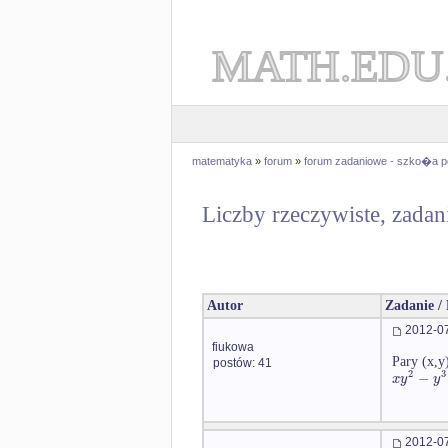
MATH.EDU
matematyka
»
forum
»
forum zadaniowe - szko�a 
Liczby rzeczywiste, zadan
Autor
Zadanie /
2012-07
fiukowa
Pary (x,y
postów: 41
2
3
−
x
y
y
2012-07