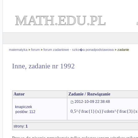
MATH.EDU.PL
matematyka
»
forum
»
forum zadaniowe - szko�a ponadpodstawowa
» zadanie
Inne, zadanie nr 1992
Autor
Zadanie / Rozwiązanie
2012-10-09 22:38:48
knapiczek
0,5^{\frac{1}{x}}\cdotx^{\frac{3}{
postów: 112
strony:
1