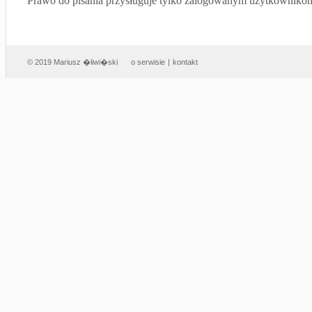
Prawo do pisania przysługuje tylko zalogowanym użytkowniko
© 2019 Mariusz �liwi�ski
o serwisie
|
kontakt