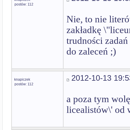
postów: 112
Nie, to nie lite
zakładkę \"liceu
trudności zadań 
do zaleceń ;)
2012-10-13 19:5
knapiczek
postów: 112
a poza tym wolę
licealistów\' od 