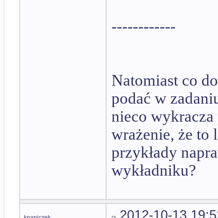
------------
Natomiast co do
podać w zadaniu
nieco wykracza
wrażenie, że to
przykłady napra
wykładniku?
2012-10-13 19:5
knapiczek