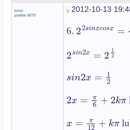
2012-10-13 19:4
tumor
postów: 8070
2
2
=
s
i
n
x
c
o
s
x
6.
1
2
2
=
2
s
i
n
x
2
1
2
=
s
i
n
x
2
2
=
+
2
π
x
k
π
6
=
+
π
x
k
π
l
12