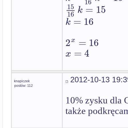
16
15
=
15
k
16
=
16
k
2
=
16
x
=
4
x
2012-10-13 19:3
knapiczek
postów: 112
10% zysku dla Ci
także podkręca