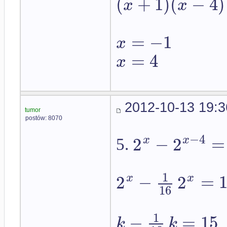
(
+
1
)
(
−
4
)
x
x
=
−
1
x
=
4
x
2012-10-13 19:3
tumor
postów: 8070
−
4
2
−
2
=
x
x
5.
1
2
−
2
=
x
x
16
1
−
=
15
k
k