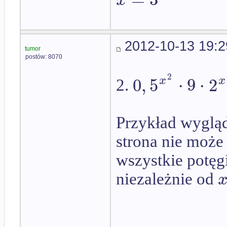
x
2012-10-13 19:2
tumor
postów: 8070
2
0
,
5
⋅
9
⋅
2
x
x
2.
Przykład wygląd
strona nie może 
wszystkie potęgi
niezależnie od