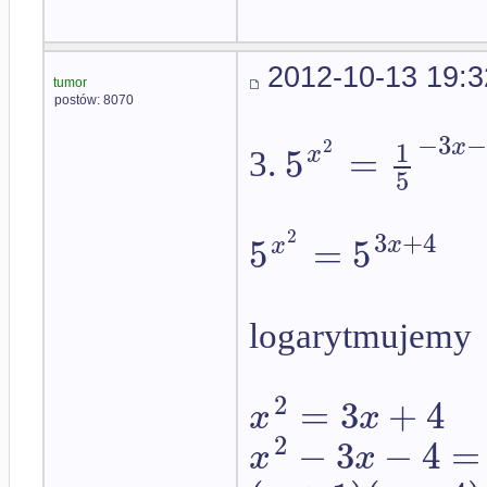
2012-10-13 19:3
tumor
postów: 8070
−
3
x
1
2
5
=
x
3.
5
3
+
4
2
5
=
5
x
x
logarytmujemy
2
=
3
+
4
x
x
2
−
3
−
4
=
x
x