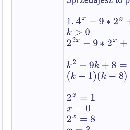
4
−
9
∗
2
x
x
1.
>
0
k
2
2
−
9
∗
2
+
x
x
2
−
9
+
8
=
k
k
(
−
1
)
(
−
8
)
k
k
2
=
1
x
=
0
x
2
=
8
x
=
3