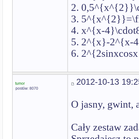
2. 0,5^{x^{2}}
3. 5^{x^{2}}=\
4. x^{x-4}\cdo
5. 2^{x}-2^{x-
6. 2^{2sinxcosx
2012-10-13 19:2
tumor
postów: 8070
O jasny, gwint, 
Cały zestaw zad
Sprzedajesz to 