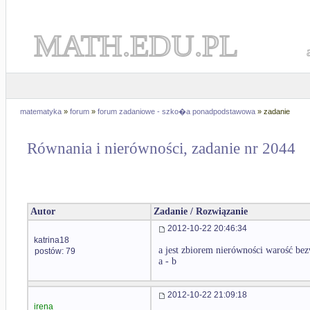
MATH.EDU.PL
matematyka
»
forum
»
forum zadaniowe - szko�a ponadpodstawowa
» zadanie
Równania i nierówności, zadanie nr 2044
Autor
Zadanie / Rozwiązanie
2012-10-22 20:46:34
katrina18
a jest zbiorem nierówności warość be
postów: 79
a - b
2012-10-22 21:09:18
irena