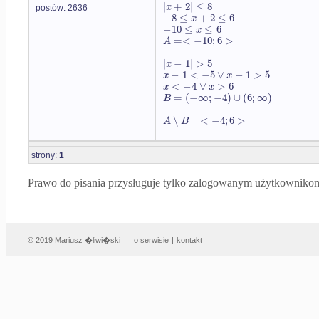
|
+
2
|
≤
8
x
postów: 2636
−
8
≤
+
2
≤
6
x
−
10
≤
≤
6
x
=
<
−
10
;
6
>
A
|
−
1
|
>
5
x
−
1
<
−
5
∨
−
1
>
5
x
x
<
−
4
∨
>
6
x
x
=
(
−
∞
;
−
4
)
∪
(
6
;
∞
)
B
∖
=
<
−
4
;
6
>
A
B
strony:
1
Prawo do pisania przysługuje tylko zalogowanym użytkowniko
© 2019 Mariusz �liwi�ski
o serwisie
|
kontakt