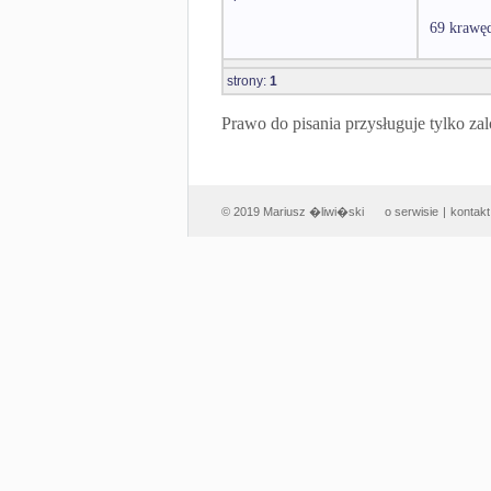
69 krawęd
strony:
1
Prawo do pisania przysługuje tylko
© 2019 Mariusz �liwi�ski
o serwisie
|
kontakt