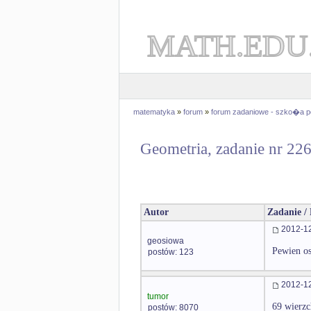
MATH.EDU
matematyka
»
forum
»
forum zadaniowe - szko�a 
Geometria, zadanie nr 22
Autor
Zadanie /
2012-12
geosiowa
Pewien os
postów: 123
2012-12
tumor
69 wierzc
postów: 8070