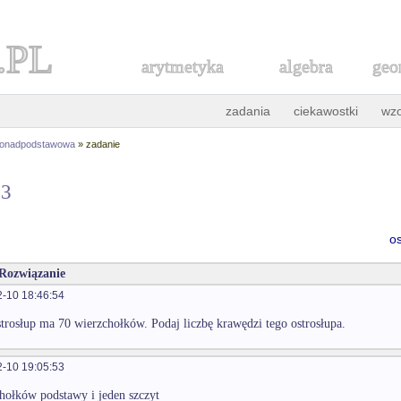
.PL
arytmetyka
algebra
geo
zadania
ciekawostki
wz
ponadpodstawowa
» zadanie
63
o
 Rozwiązanie
-10 18:46:54
trosłup ma 70 wierzchołków. Podaj liczbę krawędzi tego ostrosłupa.
-10 19:05:53
hołków podstawy i jeden szczyt