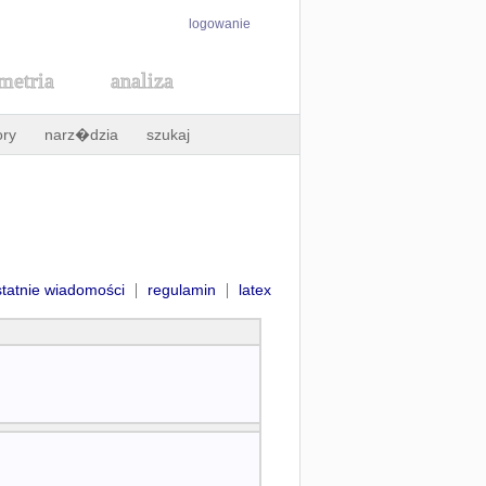
logowanie
metria
analiza
ory
narz�dzia
szukaj
|
|
statnie wiadomości
regulamin
latex