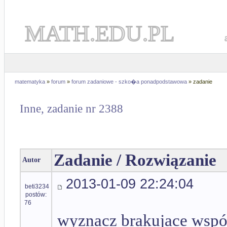
MATH.EDU.PL
matematyka
»
forum
»
forum zadaniowe - szko�a ponadpodstawowa
» zadanie
Inne, zadanie nr 2388
Zadanie / Rozwiązanie
Autor
2013-01-09 22:24:04
beti3234
postów:
76
wyznacz brakujace wspól