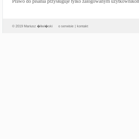
Prawo do pisania przysługuje tylko zalogowanym użytkowniko
© 2019 Mariusz �liwi�ski
o serwisie
|
kontakt