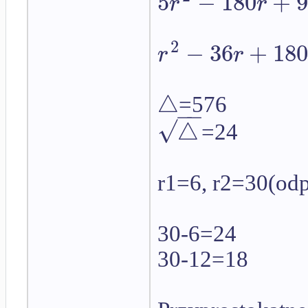
5
−
180
+
r
r
2
−
36
+
18
r
r
△
=576
−
−
√
△
=24
r1=6, r2=30(od
30-6=24
30-12=18