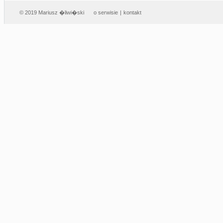
© 2019 Mariusz �liwi�ski
o serwisie
|
kontakt