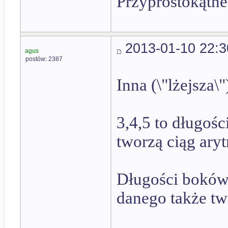
Przyprostokątne
2013-01-10 22:3
agus
postów: 2387
Inna (\"lżejsza\
3,4,5 to długośc
tworzą ciąg ary
Długości boków
danego także tw