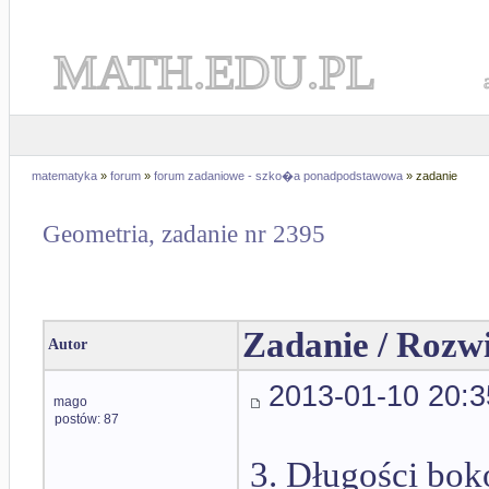
MATH.EDU.PL
matematyka
»
forum
»
forum zadaniowe - szko�a ponadpodstawowa
» zadanie
Geometria, zadanie nr 2395
Zadanie / Rozw
Autor
2013-01-10 20:3
mago
postów: 87
3. Długości bok