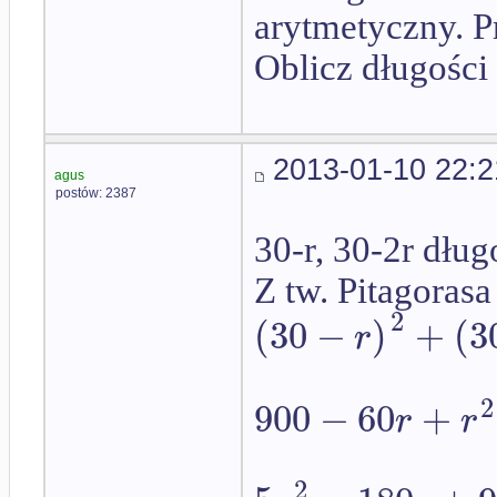
arytmetyczny. P
Oblicz długości
2013-01-10 22:2
agus
postów: 2387
30-r, 30-2r dłu
Z tw. Pitagorasa
2
(
30
−
)
+
(
3
r
2
900
−
60
+
r
r
2