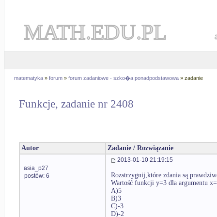
MATH.EDU.PL
matematyka
»
forum
»
forum zadaniowe - szko�a ponadpodstawowa
» zadanie
Funkcje, zadanie nr 2408
Autor
Zadanie / Rozwiązanie
2013-01-10 21:19:15
asia_p27
Rozstrzygnij,które zdania są prawdziw
postów: 6
Wartość funkcji y=3 dla argumentu x
A)5
B)3
C)-3
D)-2