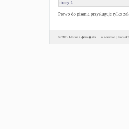
strony:
1
Prawo do pisania przysługuje tylko
© 2019 Mariusz �liwi�ski
o serwisie
|
kontakt