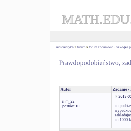
MATH.EDU
matematyka
»
forum
»
forum zadaniowe - szko�a 
Prawdopodobieństwo, zad
Autor
Zadanie /
2013-01
slim_22
na podsta
postów: 10
wypadkowi
zakladaja
na 1000 k