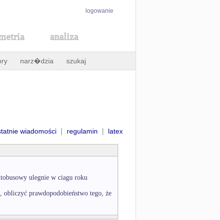
logowanie
metria
analiza
ory
narz�dzia
szukaj
|
|
statnie wiadomości
regulamin
latex
utobusowy ulegnie w ciagu roku
, obliczyć prawdopodobieństwo tego, że