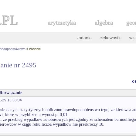
.PL
arytmetyka
algebra
geo
zadania
ciekawostki
wz
ponadpodstawowa
» zadanie
anie nr 2495
o
 Rozwiązanie
-29 13:38:04
wie danych statystycznych obliczono prawdopodobienstwo tego, ze kierowca a
, ktore w przyblizeniu wynosi p=0,01.
c, że przebieg wypadków autobusowych jest zgodny ze schematem bernoulliego
ierowców w ciągu roku liczba wypadków nie przekroczy 10.