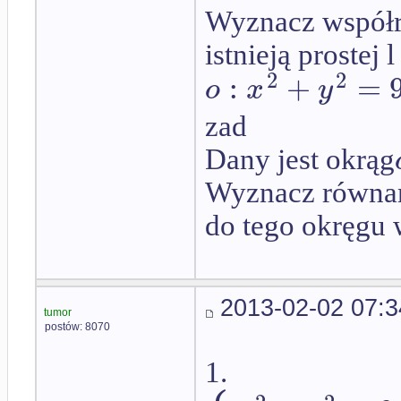
Wyznacz współr
istnieją prostej 
2
2
:
+
=
o
x
y
zad
Dany jest okrąg
Wyznacz równani
do tego okręgu 
2013-02-02 07:3
tumor
postów: 8070
1.