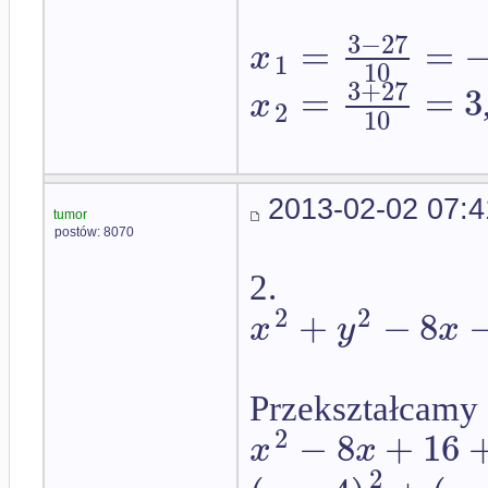
3
−
27
=
=
x
1
10
3
+
27
=
=
3
x
2
10
2013-02-02 07:4
tumor
postów: 8070
2.
2
2
+
−
8
x
y
x
Przekształcamy 
2
−
8
+
16
x
x
2