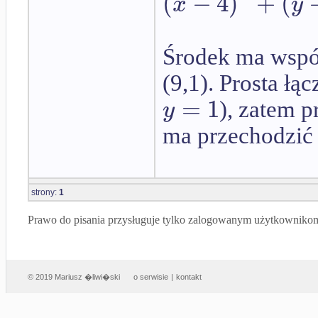
(
−
4
)
+
(
x
y
Środek ma współ
(9,1). Prosta łą
=
1
y
), zatem p
ma przechodzić 
strony:
1
Prawo do pisania przysługuje tylko zalogowanym użytkowniko
© 2019 Mariusz �liwi�ski
o serwisie
|
kontakt