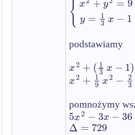
{
2
2
+
=
9
x
y
1
=
−
1
y
x
3
podstawiamy
1
2
+
(
−
1
)
x
x
3
1
2
2
2
+
−
x
x
9
3
pomnożymy wsz
2
5
−
3
−
36
x
x
Δ
=
729