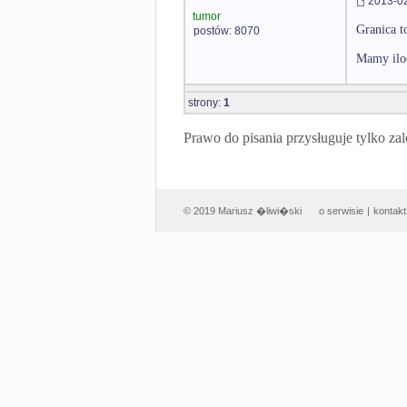
2013-02
tumor
Granica t
postów: 8070
Mamy iloc
strony:
1
Prawo do pisania przysługuje tylko
© 2019 Mariusz �liwi�ski
o serwisie
|
kontakt