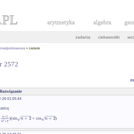
.PL
arytmetyka
algebra
geo
zadania
ciekawostki
wz
ponadpodstawowa
» zadanie
nr 2572
o
 Rozwiązanie
-26 01:05:44
ranicę
−
−
−
−
−
−
−
−
−
−
+
1
n
+
2
+
2
√
√
n
n
(
)(sin
+ cos
)
2
+
7
n