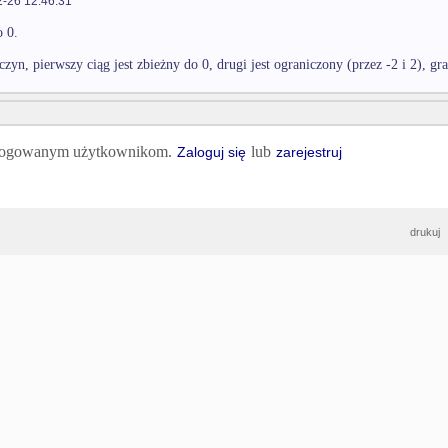
-26 12:46:31
o 0.
zyn, pierwszy ciąg jest zbieżny do 0, drugi jest ograniczony (przez -2 i 2), gr
 zalogowanym użytkownikom.
lub
Zaloguj się
zarejestruj
drukuj