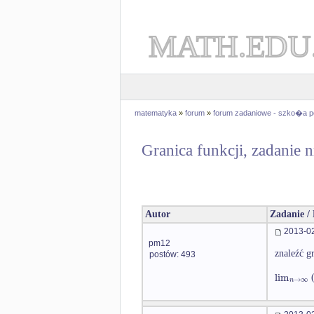
MATH.EDU
matematyka
»
forum
»
forum zadaniowe - szko�a 
Granica funkcji, zadanie 
Autor
Zadanie /
2013-02
pm12
znaleźć g
postów: 493
lim
→
∞
n