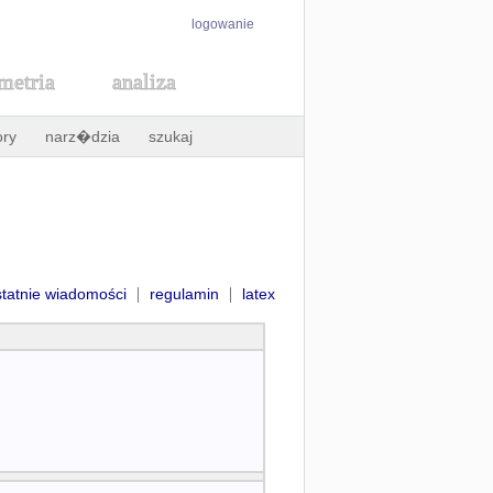
logowanie
metria
analiza
ory
narz�dzia
szukaj
|
|
statnie wiadomości
regulamin
latex