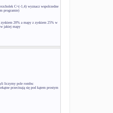
ierzcholek C=(-1,4) wyznacz wspolrzedne
ym programie)
l z zyskiem 20% a mapy z zyskiem 25% w
a w jakiej mapy
yli liczymy pole rombu:
zekątne przecinają się pod kątem prostym