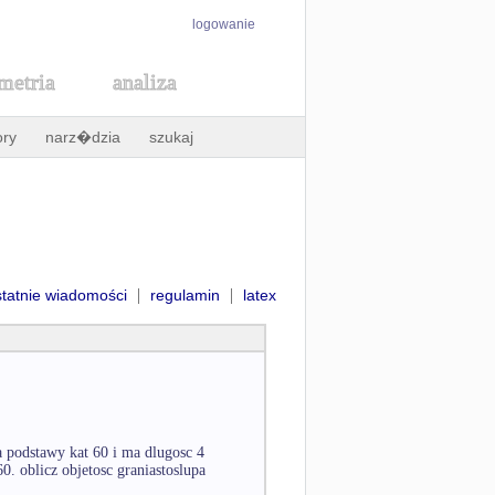
logowanie
metria
analiza
ory
narz�dzia
szukaj
|
|
statnie wiadomości
regulamin
latex
a podstawy kat 60 i ma dlugosc 4
0. oblicz objetosc graniastoslupa