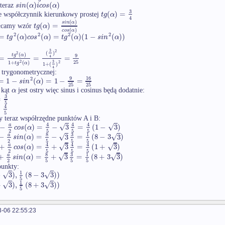
(
)
(
)
s
i
n
α
i
c
o
s
α
teraz
3
(
)
=
t
g
α
e współczynnik kierunkowy prostej
4
(
)
s
i
n
α
(
)
=
t
g
α
ałcamy wzór
(
)
c
o
s
α
2
2
2
2
=
(
)
(
)
=
(
)
(
1
−
(
)
)
t
g
α
c
o
s
α
t
g
α
s
i
n
α
3
2
(
)
2
(
)
t
g
α
9
=
=
=
4
25
2
3
1
+
(
)
2
t
g
α
1
+
(
)
4
 trygonometrycznej:
9
16
2
=
1
−
(
)
=
1
−
=
s
i
n
α
25
25
α
 kąt
jest ostry więc sinus i cosinus będą dodatnie:
3
=
5
4
=
5
 teraz współrzędne punktów A i B:
4
4
4
√
√
−
(
)
=
−
3
=
(
1
−
3
)
a
c
o
s
α
2
5
5
5
3
8
1
√
√
−
(
)
=
−
3
=
(
8
−
3
3
)
a
s
i
n
α
2
5
5
5
4
4
4
√
√
+
(
)
=
+
3
=
(
1
+
3
)
a
c
o
s
α
2
5
5
5
3
8
1
√
√
+
(
)
=
+
3
=
(
8
+
3
3
)
a
s
i
n
α
2
5
5
5
punkty:
1
√
√
−
3
)
,
(
8
−
3
3
)
)
5
1
√
√
+
3
)
,
(
8
+
3
3
)
)
5
-06 22:55:23