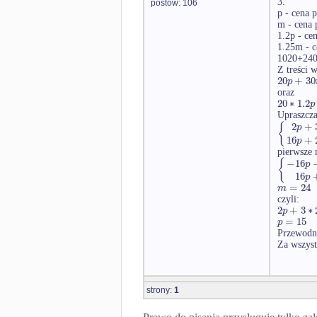
3.
postów: 106
p - cena 
m - cena
1.2p - ce
1.25m - 
1020+240
Z treści w
20
+
30
p
oraz
20
∗
1.2
p
Upraszcza
2
+
{
p
16
+
p
pierwsze 
−
16
{
p
16
p
=
24
m
czyli:
2
+
3
∗
p
=
15
p
Przewodni
Za wszyst
strony:
1