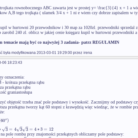
trojkata rownobocznego ABC zawarta jest w prostej y= \frac{3}{4} x + 1 a w
kow A,B tego trojkąta ( ulamek 3/4 x + 1 ni e wiem czy dobrze zapisalem w t
kupil w hurtowni 20 przewodnikow i 30 map za 1020zl. przewodniki sprzeda
b zarobil 240 zl. oblicz w jakiej cenie księgarz kupil w hurtowni przewodniki 
 temacie mają być co najwyżej 3 zadania- patrz REGULAMIN
 była modyfikowana 2013-03-01 19:29:00 przez
irena
-06 18:23:43
y oznaczenia:
3
- krótsza przekątna rąbu
za przekątna rąbu
ość graniastosłupa
zyć objętość trzeba znać pole podstawy i wysokość. Zacznijmy od podstawy cz
tsza przekątna tworzy kąt 60 stopni z krawędzią więc wiedząc, że w rombie pr
że:
(
60
)
o
√
√
√
∗
3
=
4
3
3
=
4
∗
3
=
12
na pole rombu przy znajomości przekątnych obliczamy pole podstawy:
1