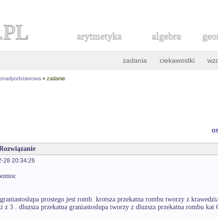
.PL
arytmetyka
algebra
geo
zadania
ciekawostki
wz
ponadpodstawowa
» zadanie
o
 Rozwiązanie
-28 20:34:26
 pomoc
graniastoslupa prostego jest romb. krotsza przekatna rombu tworzy z krawedzi
ki z 3 . dluzsza przekatna graniastoslupa tworzy z dluzsza przekatna rombu kat 6