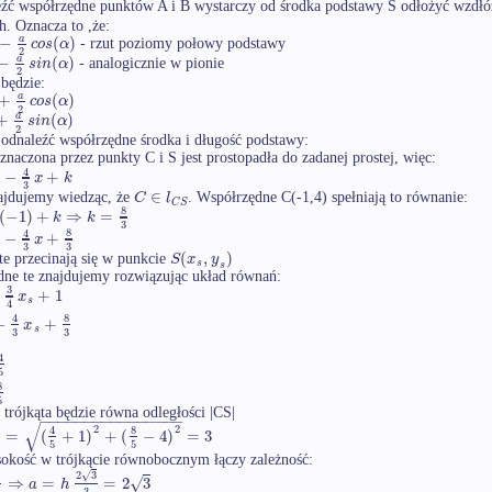
źć współrzędne punktów A i B wystarczy od środka podstawy S odłożyć wzdłóż
h. Oznacza to ,że:
−
(
)
a
c
o
s
α
- rzut poziomy połowy podstawy
2
−
(
)
a
s
i
n
α
- analogicznie w pionie
2
będzie:
+
(
)
a
c
o
s
α
2
+
(
)
a
s
i
n
α
2
 odnaleźć współrzędne środka i długość podstawy:
znaczona przez punkty C i S jest prostopadła do zadanej prostej, więc:
4
−
+
x
k
3
∈
C
l
najdujemy wiedząc, że
. Współrzędne C(-1,4) spełniają to równanie:
C
S
8
(
−
1
)
+
⇒
=
k
k
3
8
4
−
+
x
3
3
(
,
)
S
x
y
te przecinają się w punkcie
s
s
ne te znajdujemy rozwiązując układ równań:
3
+
1
x
s
4
8
4
−
+
x
s
3
3
4
5
8
5
trójkąta będzie równa odległości |CS|
−
−
−
−
−
−
−
−
−
−
−
−
−
−
−
−
√
2
2
8
4
|
=
(
+
1
)
+
(
−
4
)
=
3
5
5
okość w trójkącie równobocznym łączy zależność:
3
2
3
√
√
⇒
=
=
2
3
a
h
3