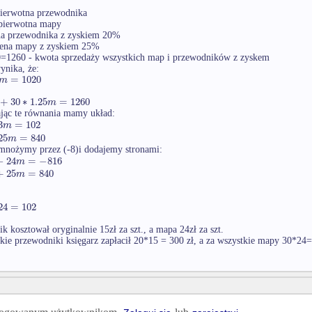
pierwotna przewodnika
 pierwotna mapy
na przewodnika z zyskiem 20%
cena mapy z zyskiem 25%
=1260 - kwota sprzedaży wszystkich map i przewodników z zyskem
ynika, że:
=
1020
m
+
30
∗
1.25
=
1260
m
jąc te równania mamy układ:
3
=
102
m
25
=
840
m
mnożymy przez (-8)i dodajemy stronami:
−
24
=
−
816
m
+
25
=
840
m
24
=
102
k kosztował oryginalnie 15zł za szt., a mapa 24zł za szt.
kie przewodniki księgarz zapłacił 20*15 = 300 zł, a za wszystkie mapy 30*24=