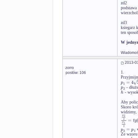
zd2
podstawa 
wierzchol
zd3
ksiegarz 
ten sposo
W jednym
Wiadomość
2013-03
zorro
1.
postów: 106
Przyjmijm
√
=
4
p
1
p
- dłużs
2
h
- wysok
Aby polic
Skoro kró
widzimy, 
p
2
=
2
t
g
p
1
2
=
p
p
2
1
Ze wzoru 
1