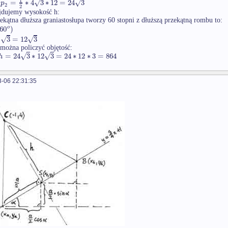
√
√
=
∗
4
3
∗
12
=
24
3
p
1
2
2
jdujemy wysokość h:
ekątna dłuższa graniastosłupa tworzy 60 stopni z dłuższą przekątną rombu to:
60
)
o
√
√
3
=
12
3
 można policzyć objętość:
√
√
=
24
3
∗
12
3
=
24
∗
12
∗
3
=
864
h
-06 22:31:35