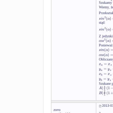
Szukamy 
Wiemy, ż
Przekszt
2
(
)
s
i
n
α
stąd:
2
(
)
s
i
n
α
Z jedynki
2
(
)
c
o
s
α
Ponieważ
(
)
s
i
n
α
(
)
c
o
s
α
Obliczamy
=
x
x
a
s
=
y
y
a
s
=
x
x
b
s
=
y
y
b
s
Szukane 
4
(
(
1
A
5
4
(
(
1
B
5
2013-03
zorro