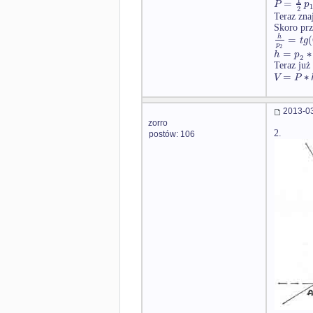
=
P
p
2
Teraz zna
Skoro prz
=
(
h
t
g
p
2
=
∗
h
p
2
Teraz już
=
∗
V
P
2013-03
zorro
2.
postów: 106