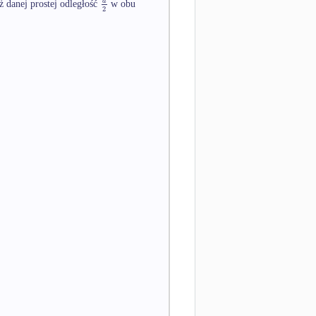
a
 danej prostej odległość
w obu
2