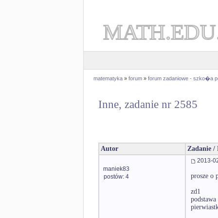
MATH.EDU
matematyka
»
forum
»
forum zadaniowe - szko�a 
Inne, zadanie nr 2585
Autor
Zadanie /
2013-02
maniek83
prosze o
postów: 4
zd1
podstawa 
pierwiast