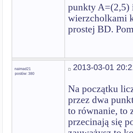
punkty A=(2,5) 
wierzcholkami 
prostej BD. Pom
2013-03-01 20:2
naimad21
postów: 380
Na początku lic
przez dwa punkty
to równanie, to
przecinają się p
zauważysz to ko