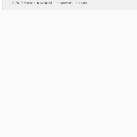
© 2019 Mariusz �liwi�ski
o serwisie
|
kontakt