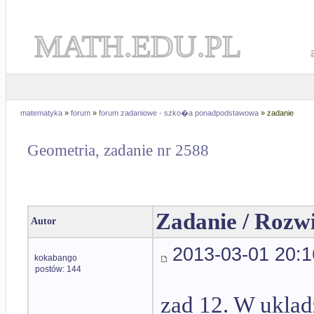
MATH.EDU.PL
matematyka
»
forum
»
forum zadaniowe - szko�a ponadpodstawowa
» zadanie
Geometria, zadanie nr 2588
Zadanie / Rozw
Autor
2013-03-01 20:1
kokabango
postów: 144
zad 12. W uklad