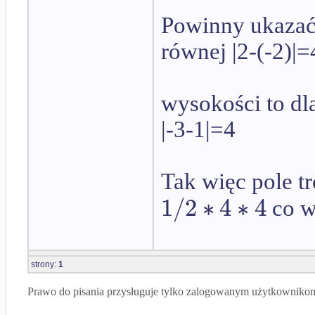
Powinny ukazać 
równej |2-(-2)|=
wysokości to dla
|-3-1|=4
Tak więc pole t
1
/
2
∗
4
∗
4
co w
strony:
1
Prawo do pisania przysługuje tylko zalogowanym użytkowniko