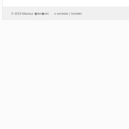
© 2019 Mariusz �liwi�ski
o serwisie
|
kontakt