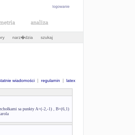
logowanie
metria
analiza
ory
narz�dzia
szukaj
|
|
statnie wiadomości
regulamin
latex
zchołkami sa punkty A=(-2,-1) , B=(6,1)
Karola