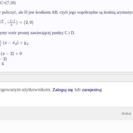
 C=(7,10)
policzyć, ale D jest środkiem AB, czyli jego współrzędne są średnią arytmety
+
6
−
1
+
1
,
)
=
(
2
,
0
)
2
2
zymy wzór prostej zawierającej punkty C i D.
(
−
)
+
x
x
y
d
d
d
d
(
−
2
)
+
0
x
−
2
)
−
4
 zalogowanym użytkownikom.
lub
Zaloguj się
zarejestruj
drukuj