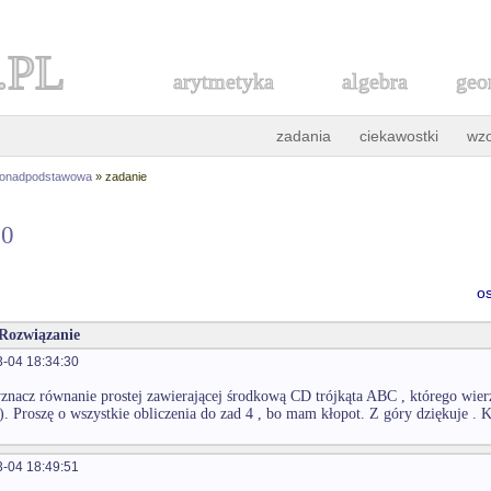
.PL
arytmetyka
algebra
geo
zadania
ciekawostki
wz
ponadpodstawowa
» zadanie
10
o
 Rozwiązanie
-04 18:34:30
znacz równanie prostej zawierającej środkową CD trójkąta ABC , którego wier
). Proszę o wszystkie obliczenia do zad 4 , bo mam kłopot. Z góry dziękuje . 
-04 18:49:51