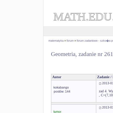
MATH.EDU
matematyka
»
forum
»
forum zadaniowe - szko�a 
Geometria, zadanie nr 26
Autor
Zadanie /
2013-03
kokabango
zad 4. Wy
postów: 144
, C=(7,10
2013-03
tumor