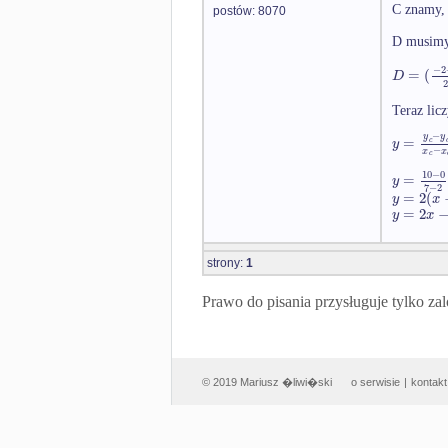
C znamy,
postów: 8070
D musimy 
−
2
=
(
D
Teraz lic
−
y
y
=
y
c
−
x
x
c
10
−
0
=
y
7
−
2
=
2
(
y
x
=
2
y
x
strony:
1
Prawo do pisania przysługuje tylko
© 2019 Mariusz �liwi�ski
o serwisie
|
kontakt