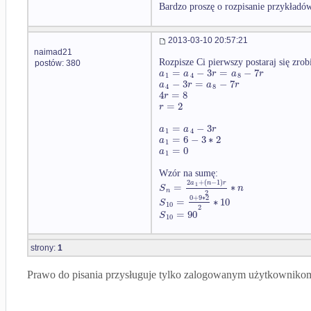
Bardzo proszę o rozpisanie przykładó
2013-03-10 20:57:21
naimad21
Rozpisze Ci pierwszy postaraj się zrob
postów: 380
=
−
3
=
−
7
a
a
r
a
r
1
4
8
−
3
=
−
7
a
r
a
r
4
8
4
=
8
r
=
2
r
=
−
3
a
a
r
1
4
=
6
−
3
∗
2
a
1
=
0
a
1
Wzór na sumę:
2
+
(
−
1
)
a
n
r
=
∗
1
S
n
n
2
0
+
9
∗
2
=
∗
10
S
10
2
=
90
S
10
strony:
1
Prawo do pisania przysługuje tylko zalogowanym użytkowniko