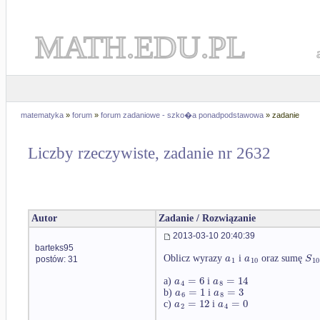
MATH.EDU.PL
matematyka
»
forum
»
forum zadaniowe - szko�a ponadpodstawowa
» zadanie
Liczby rzeczywiste, zadanie nr 2632
Autor
Zadanie / Rozwiązanie
2013-03-10 20:40:39
barteks95
a
a
S
Oblicz wyrazy
i
oraz sumę
postów: 31
1
10
10
=
6
=
14
a
a
a)
i
4
8
=
1
=
3
a
a
b)
i
6
8
=
12
=
0
a
a
c)
i
2
4