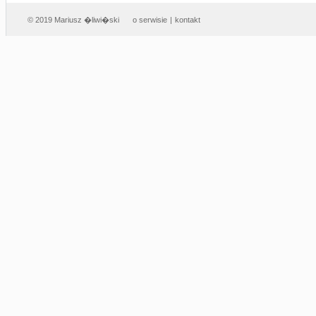
© 2019 Mariusz �liwi�ski
o serwisie
|
kontakt