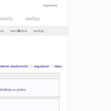
logowanie
metria
analiza
ory
narz�dzia
szukaj
|
|
statnie wiadomości
regulamin
latex
 dziękuję za pomoc.