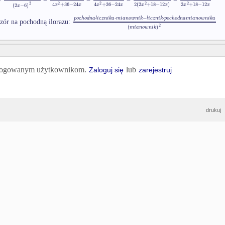
2
2
2
2
2
4
+
36
−
24
4
+
36
−
24
2
(
2
+
18
−
12
)
2
+
18
−
12
(
2
−
6
)
x
x
x
x
x
x
x
x
x
⋅
−
⋅
p
o
c
h
o
d
n
a
l
i
c
z
n
i
k
a
m
i
a
n
o
w
n
i
k
l
i
c
z
n
i
k
p
o
c
h
o
d
n
a
m
i
a
n
o
w
n
i
k
a
zór na pochodną ilorazu:
2
(
)
m
i
a
n
o
w
n
i
k
 zalogowanym użytkownikom.
lub
Zaloguj się
zarejestruj
drukuj