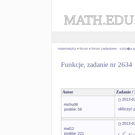
MATH.EDU
matematyka
»
forum
»
forum zadaniowe - szko�a 
Funkcje, zadanie nr 2634
Autor
Zadanie /
2013-03
michu06
obliczyć 
postów: 56
2013-03
mat12
2
x
postów: 221
(
)\'