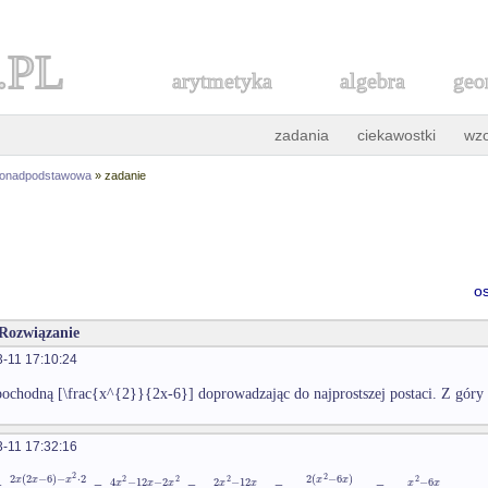
.PL
arytmetyka
algebra
geo
zadania
ciekawostki
wz
ponadpodstawowa
» zadanie
o
 Rozwiązanie
-11 17:10:24
pochodną [\frac{x^{2}}{2x-6}] doprowadzając do najprostszej postaci. Z góry
-11 17:32:16
2
2
2
(
2
−
6
)
−
⋅
2
2
(
−
6
)
2
2
2
2
x
x
x
x
x
−
6
4
−
12
−
2
2
−
12
x
x
x
x
x
x
x
 =
=
=
=
=