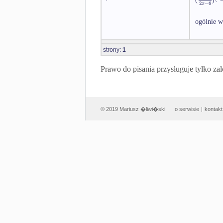
2
−
6
x
ogólnie w
strony:
1
Prawo do pisania przysługuje tylko
© 2019 Mariusz �liwi�ski
o serwisie
|
kontakt