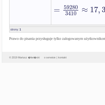
59280
=
≈
17
,
3410
strony:
1
Prawo do pisania przysługuje tylko zalogowanym użytkowniko
© 2019 Mariusz �liwi�ski
o serwisie
|
kontakt