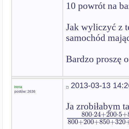
10 powrót na ba
Jak wyliczyć z 
samochód mając
Bardzo proszę 
2013-03-13 14:2
irena
postów: 2636
Ja zrobiłabym t
800
⋅
24
+
200
⋅
5
+
800
+
200
+
850
+
320