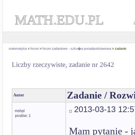
MATH.EDU.PL
matematyka
»
forum
»
forum zadaniowe - szko�a ponadpodstawowa
» zadanie
Liczby rzeczywiste, zadanie nr 2642
Zadanie / Rozw
Autor
2013-03-13 12:5
mshpl
postów: 1
Mam pytanie - j