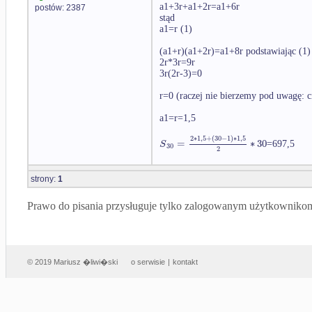
a1+3r+a1+2r=a1+6r
postów: 2387
stąd
a1=r (1)
(a1+r)(a1+2r)=a1+8r podstawiając (1)
2r*3r=9r
3r(2r-3)=0
r=0 (raczej nie bierzemy pod uwagę: c
a1=r=1,5
2
∗
1
,
5
+
(
30
−
1
)
∗
1
,
5
=
∗
30
S
=697,5
30
2
strony:
1
Prawo do pisania przysługuje tylko zalogowanym użytkowniko
© 2019 Mariusz �liwi�ski
o serwisie
|
kontakt