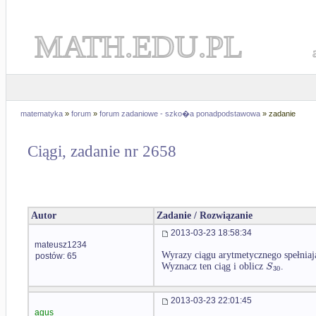
MATH.EDU.PL
matematyka
»
forum
»
forum zadaniowe - szko�a ponadpodstawowa
» zadanie
Ciągi, zadanie nr 2658
Autor
Zadanie / Rozwiązanie
2013-03-23 18:58:34
mateusz1234
Wyrazy ciągu arytmetycznego spełnia
postów: 65
S
Wyznacz ten ciąg i oblicz
.
30
2013-03-23 22:01:45
agus