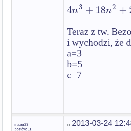
3
2
4
+
18
+
n
n
Teraz z tw. Bez
i wychodzi, że 
a=3
b=5
c=7
2013-03-24 12:4
mazur23
postów: 11