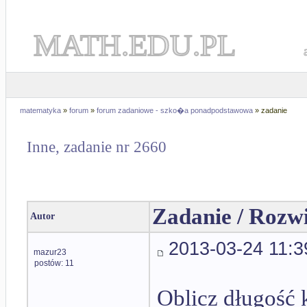
MATH.EDU.PL
matematyka
»
forum
»
forum zadaniowe - szko�a ponadpodstawowa
» zadanie
Inne, zadanie nr 2660
Zadanie / Rozw
Autor
2013-03-24 11:3
mazur23
postów: 11
Oblicz długość 