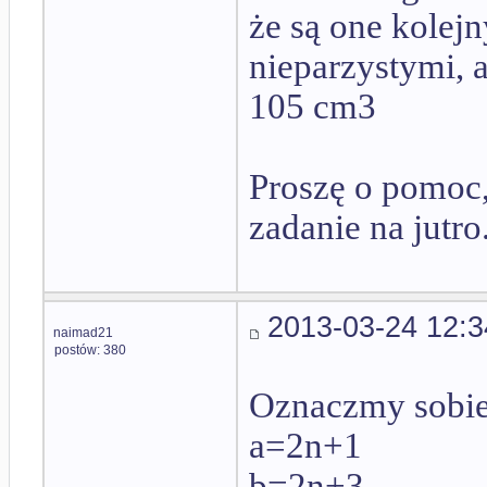
że są one kolej
nieparzystymi, 
105 cm3
Proszę o pomoc,
zadanie na jutro
2013-03-24 12:3
naimad21
postów: 380
Oznaczmy sobie 
a=2n+1
b=2n+3