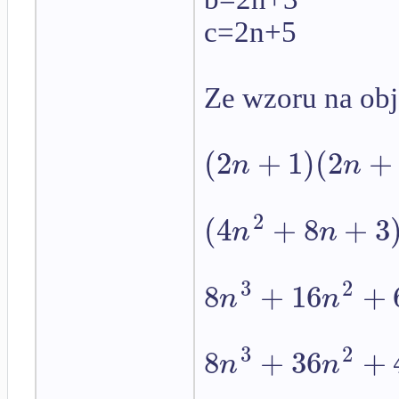
c=2n+5
Ze wzoru na ob
(
2
+
1
)
(
2
+
n
n
2
(
4
+
8
+
3
n
n
3
2
8
+
16
+
n
n
3
2
8
+
36
+
n
n