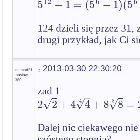
12
6
6
5
−
1
=
(
5
−
1
)
(
5
124 dzieli się przez 31, 
drugi przykład, jak Ci si
2013-03-30 22:30:20
naimad21
postów:
380
zad 1
√
√
√
2
2
+
4
4
+
8
8
=
4
8
Dalej nic ciekawego nie 
szóstego stopnia?