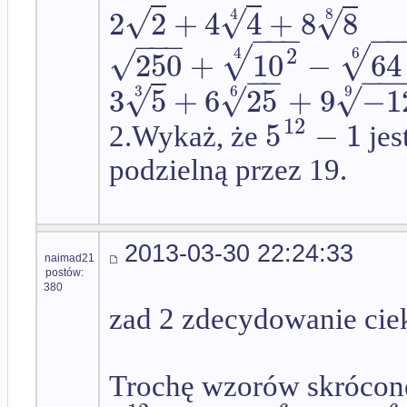
√
√
√
2
2
+
4
4
+
8
8
4
8
−
−
−
−
−
−
−
√
√
2
√
250
+
10
−
64
4
6
−
−
−
−
√
√
√
3
5
+
6
25
+
9
−
1
3
6
9
12
5
−
1
2.Wykaż, że
jes
podzielną przez 19.
2013-03-30 22:24:33
naimad21
postów:
380
zad 2 zdecydowanie cie
Trochę wzorów skrócon