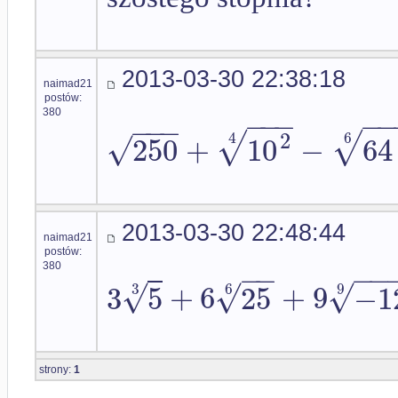
2013-03-30 22:38:18
naimad21
postów:
−
−
−
−
−
−
−
380
√
√
2
√
250
+
10
−
64
4
6
2013-03-30 22:48:44
naimad21
postów:
−
−
−
−
380
√
√
√
3
5
+
6
25
+
9
−
1
3
6
9
strony:
1