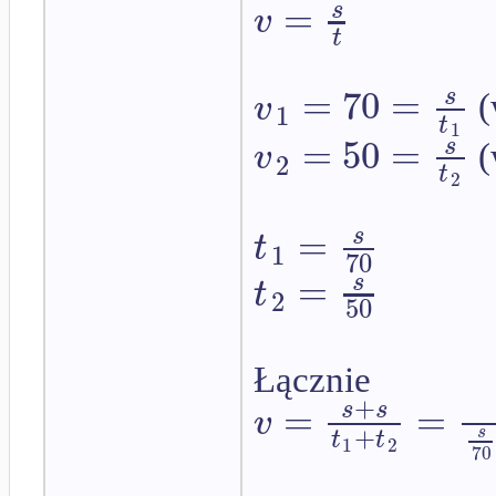
=
s
v
t
=
70
=
s
v
(
1
t
1
=
50
=
s
v
(
2
t
2
=
s
t
1
70
=
s
t
2
50
Łącznie
+
=
=
s
s
v
+
s
t
t
1
2
70