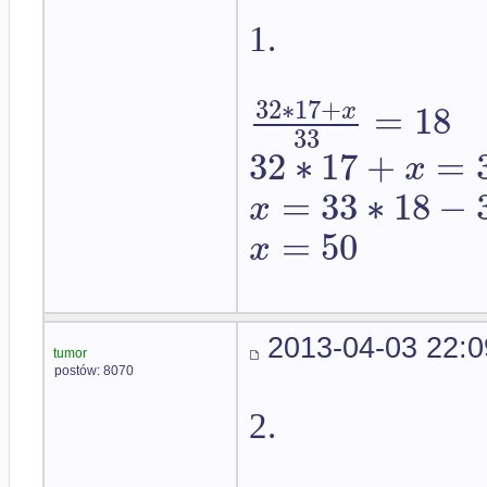
1.
32
∗
17
+
=
18
x
33
32
∗
17
+
=
x
=
33
∗
18
−
x
=
50
x
2013-04-03 22:0
tumor
postów: 8070
2.