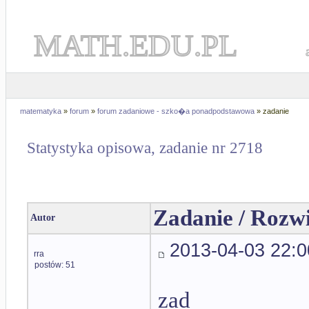
MATH.EDU.PL
matematyka
»
forum
»
forum zadaniowe - szko�a ponadpodstawowa
» zadanie
Statystyka opisowa, zadanie nr 2718
Zadanie / Rozw
Autor
2013-04-03 22:0
rra
postów: 51
zad