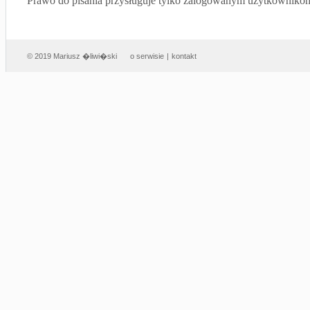
Prawo do pisania przysługuje tylko zalogowanym użytkowniko
© 2019 Mariusz �liwi�ski
o serwisie
|
kontakt