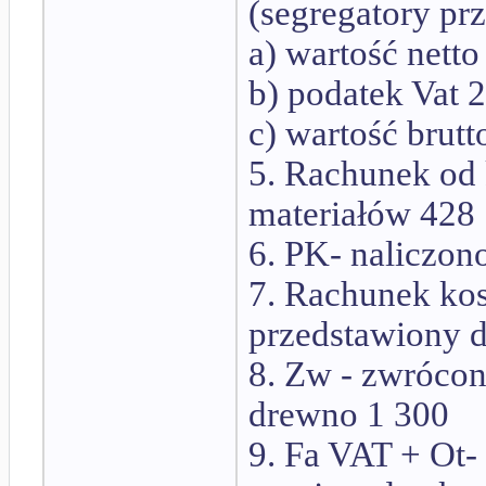
(segregatory pr
a) wartość netto
b) podatek Vat 22%
c) wartość brutto .
5. Rachunek od 
materiałów 428
6. PK- naliczon
7. Rachunek ko
przedstawiony d
8. Zw - zwrócon
drewno 1 300
9. Fa VAT + Ot-