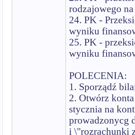
rodzajowego na k
24. PK - Przeks
wyniku finansow
25. PK - przek
wyniku finansow
POLECENIA:
1. Sporządź bil
2. Otwórz konta
stycznia na kon
prowadzonycg do
i \"rozrachunki 