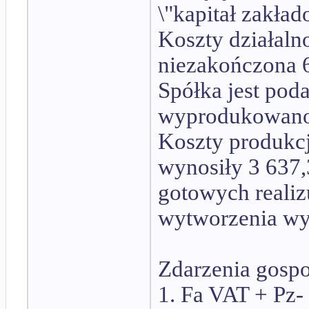
\"kapitał zakła
Koszty działaln
niezakończona 
Spółka jest pod
wyprodukowano 
Koszty produkcj
wynosiły 3 637
gotowych reali
wytworzenia w
Zdarzenia gospo
1. Fa VAT + Pz-