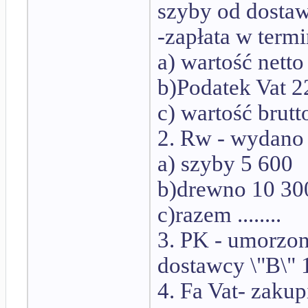
szyby od dostaw
-zapłata w term
a) wartość netto
b)Podatek Vat 22
c) wartość brutto .
2. Rw - wydano
a) szyby 5 600
b)drewno 10 30
c)razem ........
3. PK - umorzo
dostawcy \"B\" 
4. Fa Vat- zaku