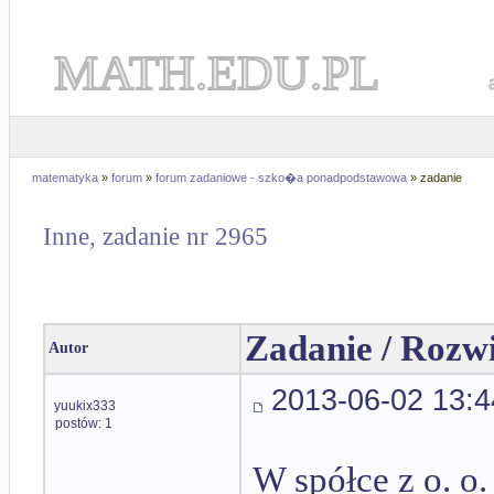
MATH.EDU.PL
matematyka
»
forum
»
forum zadaniowe - szko�a ponadpodstawowa
» zadanie
Inne, zadanie nr 2965
Zadanie / Rozw
Autor
2013-06-02 13:4
yuukix333
postów: 1
W spółce z o. o.