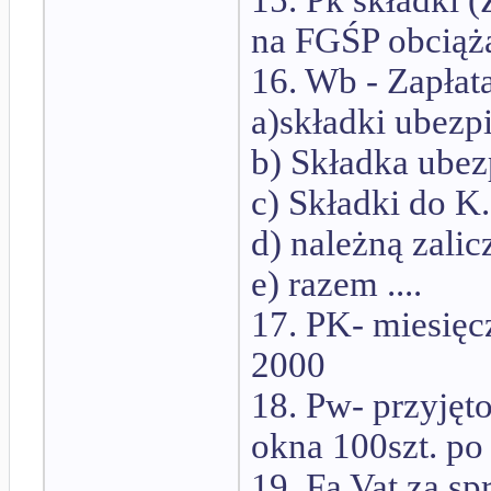
15. Pk składki (
na FGŚP obciąż
16. Wb - Zapłat
a)składki ubezp
b) Składka ubez
c) Składki do K.Z
d) należną zali
e) razem ....
17. PK- miesięc
2000
18. Pw- przyjęt
okna 100szt. po ...
19. Fa Vat za sp