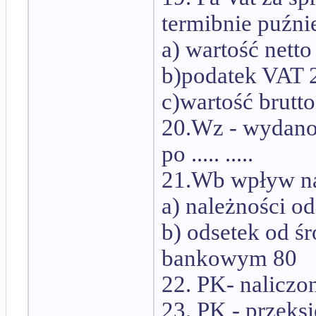
termibnie puźni
a) wartość netto 10
b)podatek VAT 2
c)wartość brutto 
20.Wz - wydano 
po ..... .....
21.Wb wpływ n
a) należności od 
b) odsetek od 
bankowym 80
22. PK- nalicz
23. PK - przeks