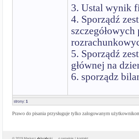
3. Ustal wynik 
4. Sporządź zes
szczegółowych 
rozrachunkowyc
5. Sporządź zest
głównej na dzie
6. sporządz bil
strony:
1
Prawo do pisania przysługuje tylko zalogowanym użytkowniko
© 2019 Mariusz �liwi�ski
o serwisie
|
kontakt