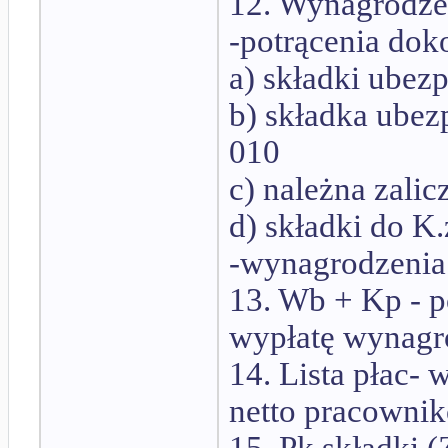
12. Wynagrodzen
-potrącenia doko
a) składki ubez
b) składka ubez
010
c) należna zali
d) składki do K.
-wynagrodzenia n
13. Wb + Kp - p
wypłatę wynagrod
14. Lista płac-
netto pracowniko