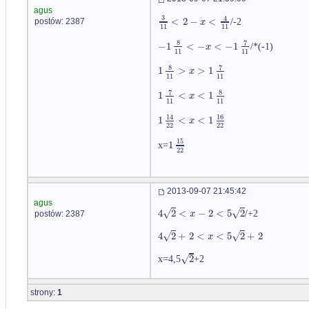
agus
3
4
<
2
−
<
x
/-2
postów: 2387
11
11
8
7
−
1
<
−
<
−
1
x
/*(-1)
11
11
8
7
1
>
>
1
x
11
11
7
8
1
<
<
1
x
11
11
16
14
1
<
<
1
x
22
22
15
1
x=
22
2013-09-07 21:45:42
agus
√
√
4
2
<
−
2
<
5
2
x
/+2
postów: 2387
√
√
4
2
+
2
<
<
5
2
+
2
x
√
2
x=4,5
+2
strony:
1