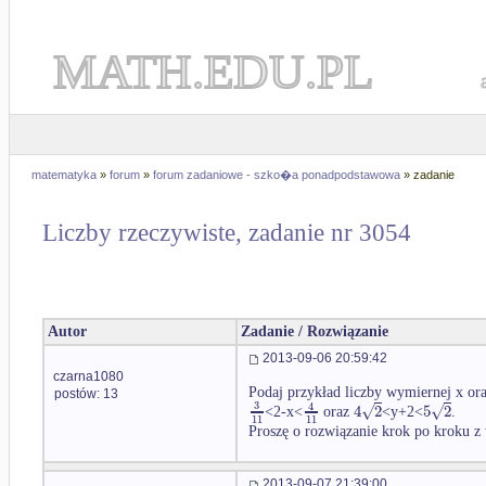
MATH.EDU.PL
matematyka
»
forum
»
forum zadaniowe - szko�a ponadpodstawowa
» zadanie
Liczby rzeczywiste, zadanie nr 3054
Autor
Zadanie / Rozwiązanie
2013-09-06 20:59:42
czarna1080
Podaj przykład liczby wymiernej x ora
postów: 13
3
4
√
√
4
2
5
2
<2-x<
oraz
<y+2<
.
11
11
Proszę o rozwiązanie krok po kroku z
2013-09-07 21:39:00