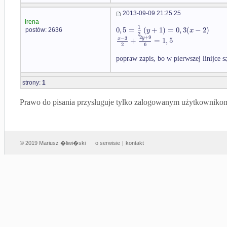
2013-09-09 21:25:25
irena
1
0
,
5
=
(
+
1
)
=
0
,
3
(
−
2
)
y
x
postów: 2636
2
2
+
9
−
3
y
+
=
1
,
5
x
2
6
popraw zapis, bo w pierwszej linijce s
strony:
1
Prawo do pisania przysługuje tylko zalogowanym użytkowniko
© 2019 Mariusz �liwi�ski
o serwisie
|
kontakt