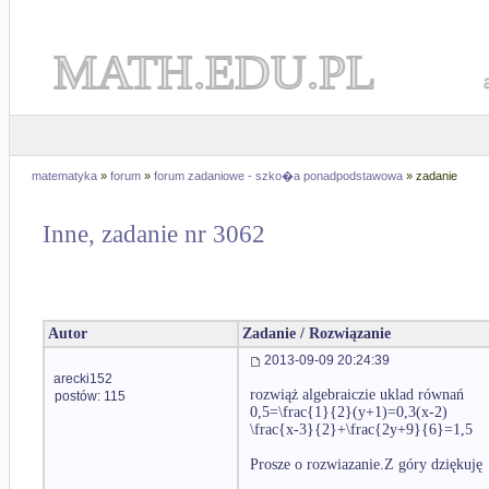
MATH.EDU.PL
matematyka
»
forum
»
forum zadaniowe - szko�a ponadpodstawowa
» zadanie
Inne, zadanie nr 3062
Autor
Zadanie / Rozwiązanie
2013-09-09 20:24:39
arecki152
rozwiąż algebraiczie uklad równań
postów: 115
0,5=\frac{1}{2}(y+1)=0,3(x-2)
\frac{x-3}{2}+\frac{2y+9}{6}=1,5
Prosze o rozwiazanie.Z góry dziękuję