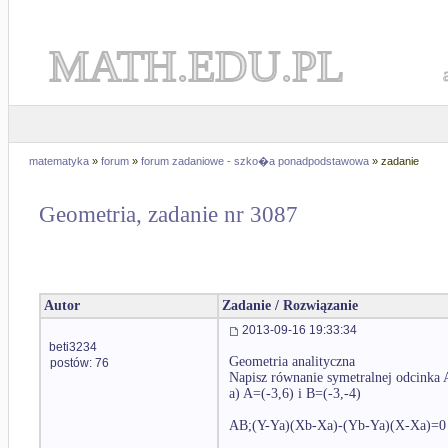
MATH.EDU.PL
matematyka
»
forum
»
forum zadaniowe - szko�a ponadpodstawowa
» zadanie
Geometria, zadanie nr 3087
Autor
Zadanie / Rozwiązanie
2013-09-16 19:33:34
beti3234
Geometria analityczna
postów: 76
Napisz równanie symetralnej odcinka A
a) A=(-3,6) i B=(-3,-4)
AB;(Y-Ya)(Xb-Xa)-(Yb-Ya)(X-Xa)=0