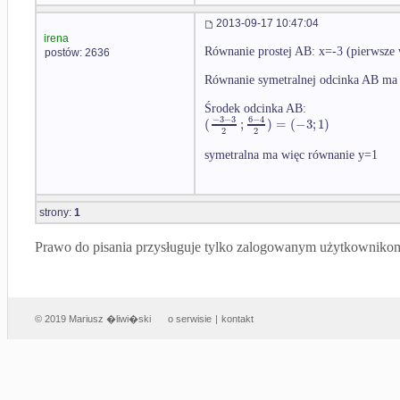
2013-09-17 10:47:04
irena
Równanie prostej AB: x=-3 (pierwsze 
postów: 2636
Równanie symetralnej odcinka AB ma 
Środek odcinka AB:
−
3
−
3
6
−
4
(
;
)
=
(
−
3
;
1
)
2
2
symetralna ma więc równanie y=1
strony:
1
Prawo do pisania przysługuje tylko zalogowanym użytkowniko
© 2019 Mariusz �liwi�ski
o serwisie
|
kontakt