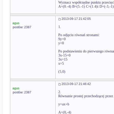
Wyznacz współrzędne punktu przecięc
A=(0.-4) B=(5.-1) C=(1.4)i D=(-3,-1)
2013-09-17 21:42:05
agus
1.
postów: 2387
Po odjęciu równań stronami:
9y=0
y=0
Po podstawieniu do pierwszego równa
3x-15=0
3x=15
x=5
(5,0)
2013-09-17 21:46:42
agus
2.
postów: 2387
Równanie prostej przechodzącej przez 
y=ax+b
A=(0,-4)