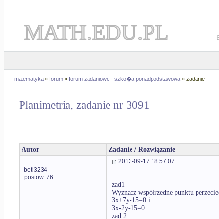
MATH.EDU.PL
matematyka
»
forum
»
forum zadaniowe - szko�a ponadpodstawowa
» zadanie
Planimetria, zadanie nr 3091
Autor
Zadanie / Rozwiązanie
2013-09-17 18:57:07
beti3234
postów: 76
zad1
Wyznacz współrzedne punktu perzeciec
3x+7y-15=0 i
3x-2y-15=0
zad 2