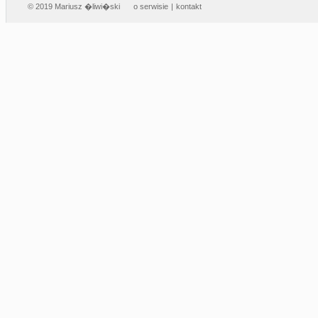
© 2019 Mariusz �liwi�ski
o serwisie
|
kontakt