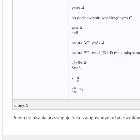
y=ax-4
po podstawieniu współrzędnych C
4=a-4
a=8
prosta AC: y=8x-4
prosta BD: y=-1 (B i D mają taką sam
-1=8x-4
8x=3
3
x=
8
3
(
,-1)
8
strony:
1
Prawo do pisania przysługuje tylko zalogowanym użytkowniko