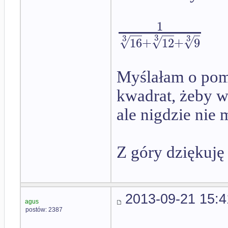
1
3
3
3
√
√
√
16
+
12
+
9
Myślałam o pom
kwadrat, żeby w
ale nigdzie nie 
Z góry dziękuję
2013-09-21 15:4
agus
postów: 2387