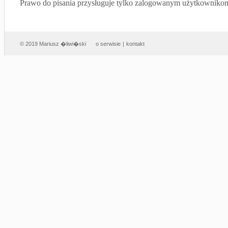
Prawo do pisania przysługuje tylko zalogowanym użytkowniko
© 2019 Mariusz �liwi�ski
o serwisie
|
kontakt