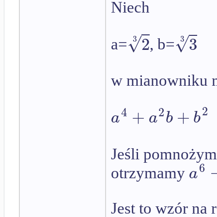
Niech
√
√
2
3
3
3
a=
, b=
w mianowniku 
2
4
2
+
+
a
a
b
b
Jeśli pomnoży
6
a
otrzymamy
Jest to wzór na