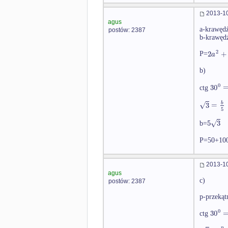
2013-10
agus
a-krawęd
postów: 2387
b-krawęd
2
2
+
a
P=
b)
0
30
ctg
√
3
=
b
5
√
5
3
b=
P=50+10
2013-10
agus
c)
postów: 2387
p-przekąt
0
30
ctg
p