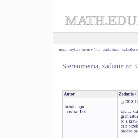
MATH.EDU
matematyka
»
forum
»
forum zadaniowe - szko�a 
Stereometria, zadanie nr 
Autor
Zadanie /
2013-10
kokabango
zad 1. kr
postów: 144
graniastos
b) z kraw
c) z przek
bardzo pr