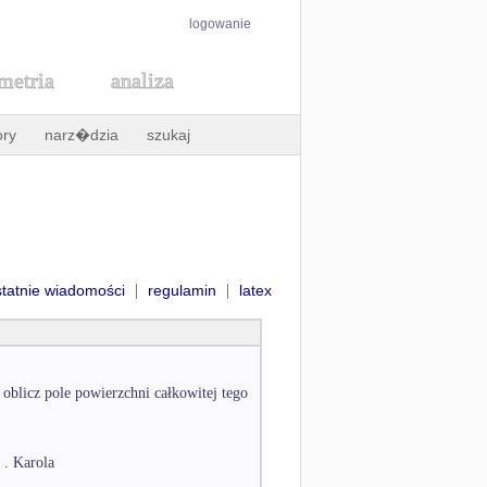
logowanie
metria
analiza
ory
narz�dzia
szukaj
|
|
statnie wiadomości
regulamin
latex
blicz pole powierzchni całkowitej tego
 . Karola