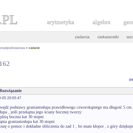
.PL
arytmetyka
algebra
geo
zadania
ciekawostki
wz
ponadpodstawowa
» zadanie
3162
o
 Rozwiązanie
-05 20:05:47
awędź podstawy graniastosłupa prawidłowego czworokątnego ma długość 5 cm. o
łupa , jeśli przekątna jego ściany bocznej tworzy:
ędzią boczna kat 30 stopni
ątna graniastosłupa kat 30 stopni
oszę o pomoc i dokładne obliczenia do zad 1 , bo mam kłopot , z góry dziękuje