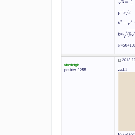
√
3
=
5
√
3
p=5
2
2
=
b
p
−
−
−
√
√
(
5
b=
P=50+10
2013-10
abcdefgh
zad.1
postów: 1255
(
30
o
t
g
b)