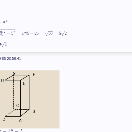
2
−
a
−
−
−
−
−
−
−
−
−
−
−
−
−
−
−
2
2
√
√
√
3
)
−
5
=
75
−
25
=
50
=
5
2
√
2
0
-05 20:59:41
5
)
=
=
A
B