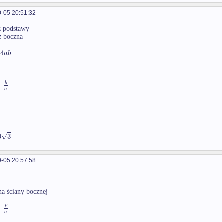
-05 20:51:32
ź podstawy
ź boczna
4
a
b
=
b
a
√
3
0
-05 20:57:58
na ściany bocznej
p
=
a