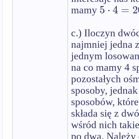
5
⋅
4
=
2
mamy
c.) Iloczyn dwóch
najmniej jedna z
jednym losowan
na co mamy 4 s
pozostałych ośm
sposoby, jednak
sposobów, które
składa się z dwó
wśród nich takie
po dwa. Należy 