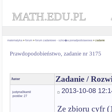
MATH.EDU.PL
matematyka
»
forum
»
forum zadaniowe - szko�a ponadpodstawowa
» zadanie
Prawdopodobieństwo, zadanie nr 3175
Zadanie / Rozw
Autor
2013-10-08 12:1
justyna0kamil
postów: 27
Ze zbioru cyfr (