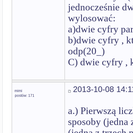
jednocześnie dw
wylosować:
a)dwie cyfry par
b)dwie cyfry , k
odp(20_)
C) dwie cyfry , 
2013-10-08 14:1
mimi
postów: 171
a.) Pierwszą li
sposoby (jedna z
(jedna z trzech