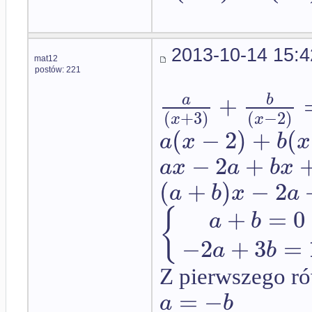
2013-10-14 15:4
mat12
postów: 221
+
a
b
(
+
3
)
(
−
2
)
x
x
(
−
2
)
+
(
a
x
b
x
−
2
+
a
x
a
b
x
(
+
)
−
2
a
b
x
a
+
=
0
{
a
b
−
2
+
3
=
a
b
Z pierwszego r
=
−
a
b