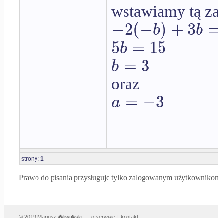
wstawiamy tą z
−
2
(
−
)
+
3
b
b
5
=
15
b
=
3
b
oraz
=
−
3
a
strony:
1
Prawo do pisania przysługuje tylko zalogowanym użytkowniko
© 2019 Mariusz �liwi�ski
o serwisie
|
kontakt