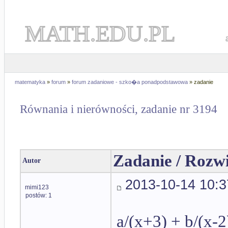
MATH.EDU.PL
matematyka
»
forum
»
forum zadaniowe - szko�a ponadpodstawowa
» zadanie
Równania i nierówności, zadanie nr 3194
Zadanie / Rozw
Autor
2013-10-14 10:3
mimi123
postów: 1
a/(x+3) + b/(x-2