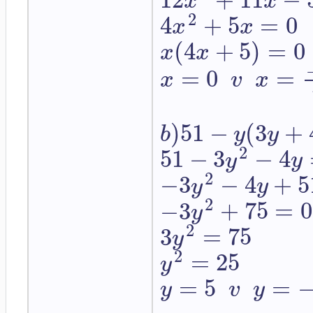
x
x
2
4
+
5
=
0
x
x
(
4
+
5
)
=
0
x
x
=
0
=
x
v
x
)
51
−
(
3
+
b
y
y
2
51
−
3
−
4
y
y
2
−
3
−
4
+
5
y
y
2
−
3
+
75
=
0
y
2
3
=
75
y
2
=
25
y
=
5
=
y
v
y