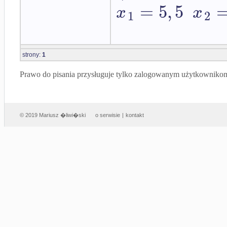
=
5
,
5
x
x
1
2
strony:
1
Prawo do pisania przysługuje tylko zalogowanym użytkowniko
© 2019 Mariusz �liwi�ski
o serwisie
|
kontakt