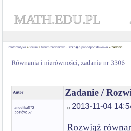
MATH.EDU.PL
matematyka
»
forum
»
forum zadaniowe - szko�a ponadpodstawowa
» zadanie
Równania i nierówności, zadanie nr 3306
Zadanie / Rozw
Autor
2013-11-04 14:5
angelika072
postów: 57
Rozwiąż równan