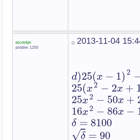
2013-11-04 15:4
abcdefgh
postów: 1255
2
)
25
(
−
1
)
d
x
2
25
(
−
2
+
x
x
2
25
−
50
+
x
x
2
16
−
86
−
x
x
=
8100
δ
√
=
90
δ