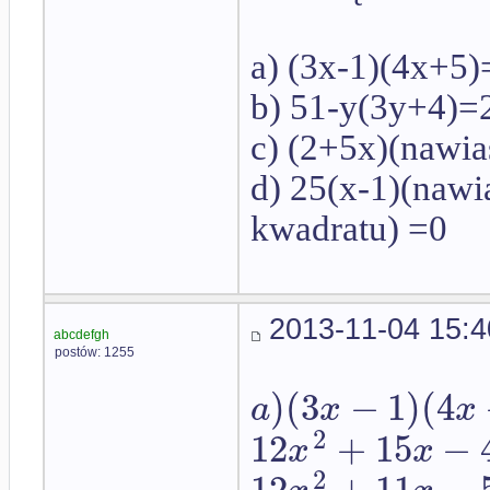
a) (3x-1)(4x+5)
b) 51-y(3y+4)=
c) (2+5x)(nawi
d) 25(x-1)(nawi
kwadratu) =0
2013-11-04 15:4
abcdefgh
postów: 1255
)
(
3
−
1
)
(
4
a
x
x
2
12
+
15
−
x
x
2
12
+
11
−