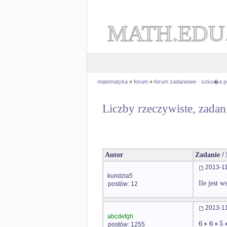
MATH.EDU
matematyka
»
forum
»
forum zadaniowe - szko�a 
Liczby rzeczywiste, zadan
Autor
Zadanie /
2013-11
kundzia5
Ile jest 
postów: 12
2013-11
abcdefgh
6
∗
6
∗
5
postów: 1255