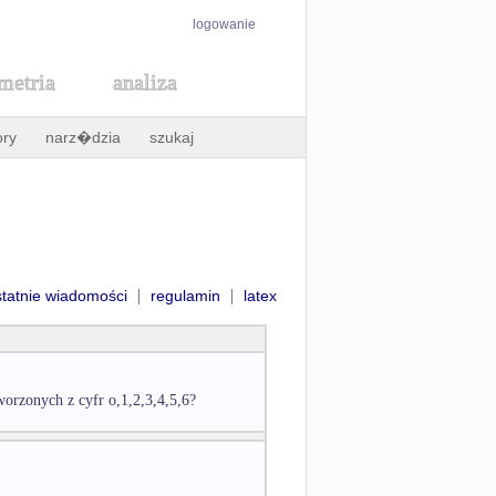
logowanie
metria
analiza
ory
narz�dzia
szukaj
|
|
statnie wiadomości
regulamin
latex
worzonych z cyfr o,1,2,3,4,5,6?