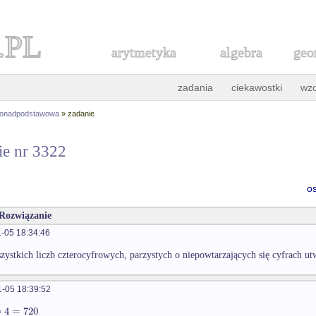
.PL
arytmetyka
algebra
geo
zadania
ciekawostki
wz
ponadpodstawowa
» zadanie
ie nr 3322
o
 Rozwiązanie
-05 18:34:46
wszystkich liczb czterocyfrowych, parzystych o niepowtarzających się cyfrach ut
-05 18:39:52
∗
4
=
720