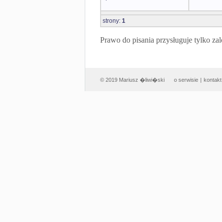
strony:
1
Prawo do pisania przysługuje tylko
© 2019 Mariusz �liwi�ski
o serwisie
|
kontakt