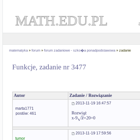
MATH.EDU.PL
matematyka
»
forum
»
forum zadaniowe - szko�a ponadpodstawowa
» zadanie
Funkcje, zadanie nr 3477
Autor
Zadanie / Rozwiązanie
2013-11-19 16:47:57
marta1771
Rozwiąż
postów: 461
√
x
x-9
+20=0
2013-11-19 17:59:56
tumor