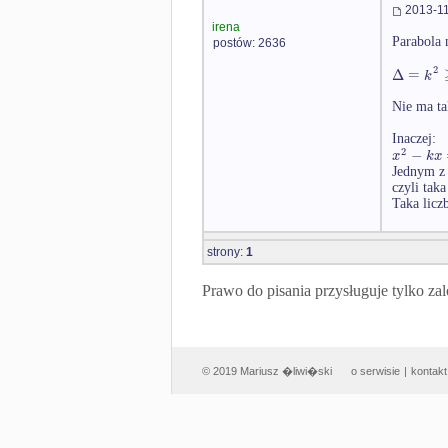
2013-11
irena
Parabola 
postów: 2636
2
Δ
=
k
Nie ma tak
Inaczej:
2
−
x
k
x
Jednym z 
czyli tak
Taka liczb
strony:
1
Prawo do pisania przysługuje tylko
© 2019 Mariusz �liwi�ski
o serwisie
|
kontakt