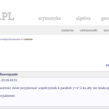
.PL
arytmetyka
algebra
geo
zadania
ciekawostki
wz
ponadpodstawowa
» zadanie
o
 Rozwiązanie
-20 09:49:31
 wartości może przyjmować współczynnik k paraboli y=x^2-kx,aby nie miała p
wyjaśnienie.