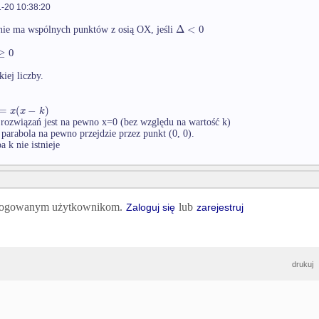
-20 10:38:20
Δ
<
0
nie ma wspólnych punktów z osią OX, jeśli
≥
0
iej liczby.
=
(
−
)
x
x
k
rozwiązań jest na pewno x=0 (bez względu na wartość k)
a parabola na pewno przejdzie przez punkt (0, 0).
a k nie istnieje
 zalogowanym użytkownikom.
lub
Zaloguj się
zarejestruj
drukuj