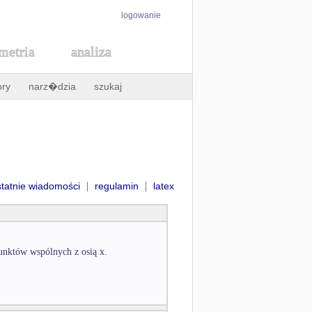
logowanie
metria
analiza
ory
narz�dzia
szukaj
|
|
statnie wiadomości
regulamin
latex
unktów wspólnych z osią x.