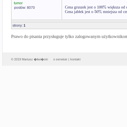
tumor
100
%
Cena gruszek jest o
większa od 
postów: 8070
50
%
Cena jabłek jest o
mniejsza od ce
strony:
1
Prawo do pisania przysługuje tylko zalogowanym użytkowniko
© 2019 Mariusz �liwi�ski
o serwisie
|
kontakt