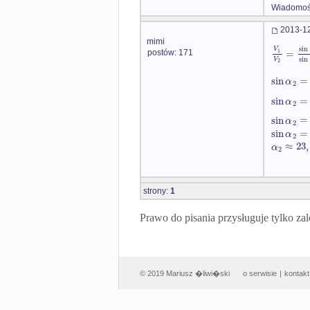
Wiadomość
2013-12
mimi
sin
V
=
1
postów: 171
sin
V
2
sin
=
α
2
sin
=
α
2
sin
=
α
2
sin
=
α
2
≈
23
,
α
2
strony:
1
Prawo do pisania przysługuje tylko
© 2019 Mariusz �liwi�ski
o serwisie
|
kontakt