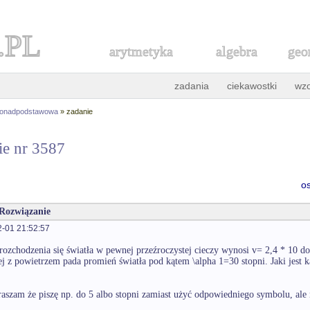
.PL
arytmetyka
algebra
geo
zadania
ciekawostki
wz
ponadpodstawowa
» zadanie
ie nr 3587
o
 Rozwiązanie
-01 21:52:57
rozchodzenia się światła w pewnej przeźroczystej cieczy wynosi v= 2,4 * 10 do
ej z powietrzem pada promień światła pod kątem \alpha 1=30 stopni. Jaki jest k
raszam że piszę np. do 5 albo stopni zamiast użyć odpowiedniego symbolu, ale 