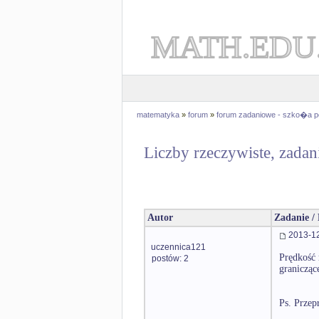
MATH.EDU
matematyka
»
forum
»
forum zadaniowe - szko�a 
Liczby rzeczywiste, zadan
Autor
Zadanie /
2013-12
uczennica121
Prędkość 
postów: 2
granicząc
Ps. Przep