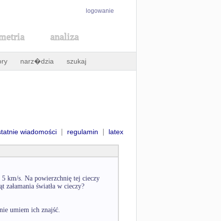
logowanie
metria
analiza
ory
narz�dzia
szukaj
|
|
statnie wiadomości
regulamin
latex
 5 km/s. Na powierzchnię tej cieczy
ąt załamania światła w cieczy?
nie umiem ich znajść.