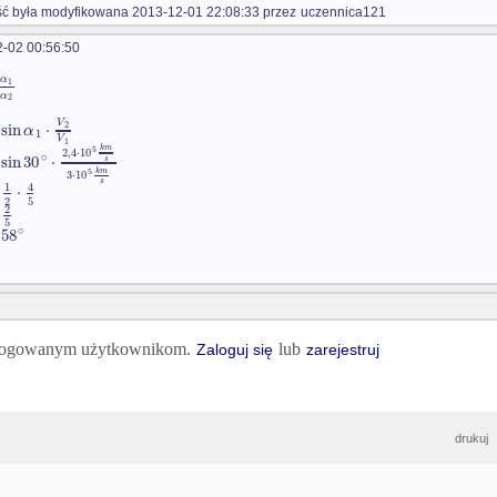
 była modyfikowana 2013-12-01 22:08:33 przez
uczennica121
-02 00:56:50
α
1
α
2
V
sin
⋅
2
α
1
V
1
k
m
5
2
,
4
⋅
10
∘
sin
30
⋅
s
k
m
5
3
⋅
10
s
1
4
⋅
2
5
2
5
∘
58
 zalogowanym użytkownikom.
lub
Zaloguj się
zarejestruj
drukuj