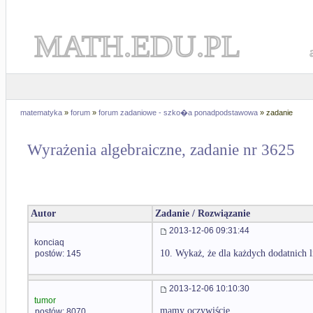
MATH.EDU.PL
matematyka
»
forum
»
forum zadaniowe - szko�a ponadpodstawowa
» zadanie
Wyrażenia algebraiczne, zadanie nr 3625
Autor
Zadanie / Rozwiązanie
2013-12-06 09:31:44
konciaq
10. Wykaż, że dla każdych dodatnich l
postów: 145
2013-12-06 10:10:30
tumor
mamy oczywiście
postów: 8070