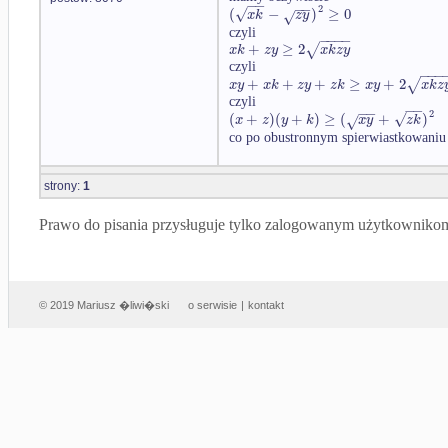
−
−
−
−
2
√
(
−
)
≥
0
x
k
z
y
√
czyli
−
−
−
−
+
≥
2
√
x
k
z
y
x
k
z
y
czyli
−
−
−
+
+
+
≥
+
2
√
x
y
x
k
z
y
z
k
x
y
x
k
z
czyli
−
−
−
−
2
√
(
+
)
(
+
)
≥
(
+
)
x
z
y
k
x
y
z
k
√
co po obustronnym spierwiastkowaniu 
strony:
1
Prawo do pisania przysługuje tylko zalogowanym użytkowniko
© 2019 Mariusz �liwi�ski
o serwisie
|
kontakt