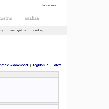
logowanie
metria
analiza
ory
narz�dzia
szukaj
|
|
statnie wiadomości
regulamin
latex