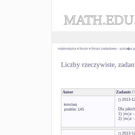
MATH.EDU
matematyka
»
forum
»
forum zadaniowe - szko�a 
Liczby rzeczywiste, zadan
Autor
Zadanie /
2013-12
konciaq
Dla jakic
postów: 145
|
|
m
x
1)
|
|
m
x
2)
2013-12