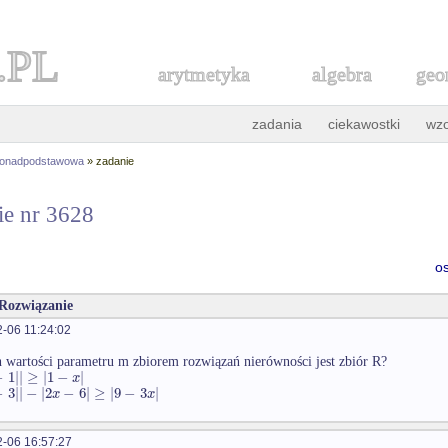
.PL
arytmetyka
algebra
geo
zadania
ciekawostki
wz
ponadpodstawowa
» zadanie
ie nr 3628
o
 Rozwiązanie
-06 11:24:02
h wartości parametru m zbiorem rozwiązań nierówności jest zbiór R?
−
1
|
|
≥
|
1
−
|
x
−
3
|
|
−
|
2
−
6
|
≥
|
9
−
3
|
x
x
-06 16:57:27