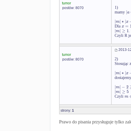
tumor
1)
postów: 8070
|
a
mamy
|
|
∗
|
m
x
=
x
Dla
|
|
≥
1
m
.
Czyli R j
2013-12
tumor
2)
postów: 8070
Stosując
|
|
∗
|
m
x
dostajem
|
|
−
2
m
|
|
≥
5
m
m
Czyli
strony:
1
Prawo do pisania przysługuje tylko