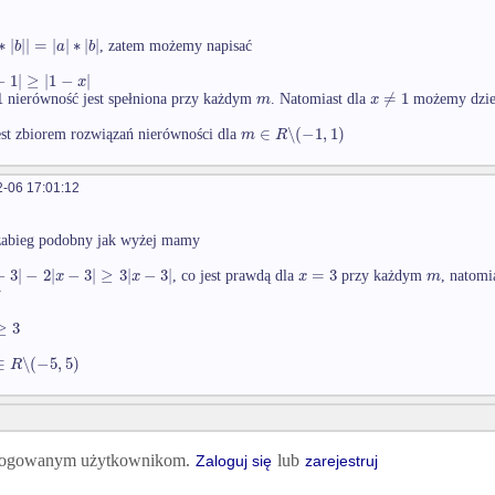
∗
|
|
|
=
|
|
∗
|
|
b
a
b
, zatem możemy napisać
−
1
|
≥
|
1
−
|
x
1
≠
1
m
x
nierówność jest spełniona przy każdym
. Natomiast dla
możemy dzie
∈
∖
(
−
1
,
1
)
m
R
est zbiorem rozwiązań nierówności dla
-06 17:01:12
 zabieg podobny jak wyżej mamy
−
3
|
−
2
|
−
3
|
≥
3
|
−
3
|
=
3
x
x
x
m
, co jest prawdą dla
przy każdym
, natomi
y
≥
3
∈
∖
(
−
5
,
5
)
R
 zalogowanym użytkownikom.
lub
Zaloguj się
zarejestruj