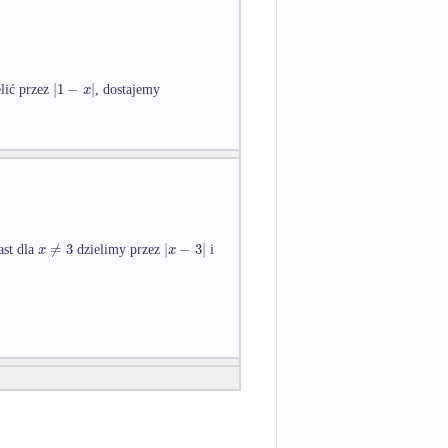
|
1
−
|
x
lić przez
, dostajemy
≠
3
|
−
3
|
x
x
ast dla
dzielimy przez
i