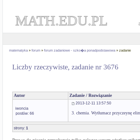
MATH.EDU.PL
matematyka
»
forum
»
forum zadaniowe - szko�a ponadpodstawowa
» zadanie
Liczby rzeczywiste, zadanie nr 3676
Autor
Zadanie / Rozwiązanie
2013-12-11 13:57:50
iwoncia
3. chemia. Wytłumacz przyczeynę elim
postów: 66
strony:
1