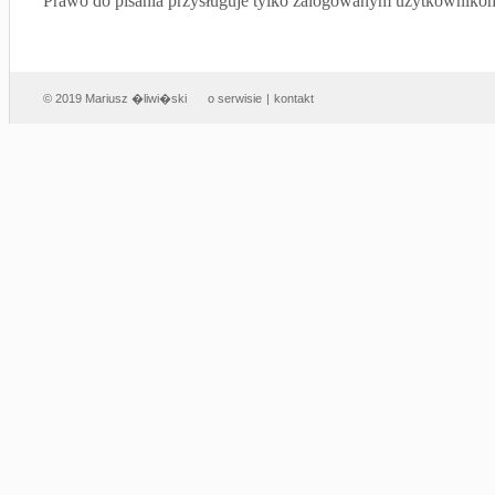
Prawo do pisania przysługuje tylko zalogowanym użytkowniko
© 2019 Mariusz �liwi�ski
o serwisie
|
kontakt