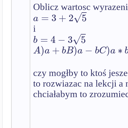
Oblicz wartosc wyrazeni
√
=
3
+
2
5
a
i
√
=
4
−
3
5
b
)
+
)
−
)
∗
A
a
b
B
a
b
C
a
czy mogłby to ktoś jesze
to rozwiazac na lekcji a
chciałabym to zrozumiec