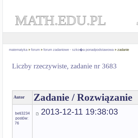
MATH.EDU.PL
matematyka
»
forum
»
forum zadaniowe - szko�a ponadpodstawowa
» zadanie
Liczby rzeczywiste, zadanie nr 3683
Zadanie / Rozwiązanie
Autor
2013-12-11 19:38:03
beti3234
postów:
76