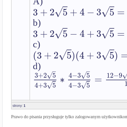
A)
√
√
3
+
2
5
+
4
−
3
5
=
b)
√
√
3
+
2
5
−
4
+
3
5
=
c)
√
√
(
3
+
2
5
)
(
4
+
3
5
)
d)
√
√
3
+
2
5
4
−
3
5
12
−
9
∗
=
√
√
4
+
3
5
4
−
3
5
strony:
1
Prawo do pisania przysługuje tylko zalogowanym użytkowniko