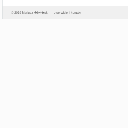
© 2019 Mariusz �liwi�ski
o serwisie
|
kontakt