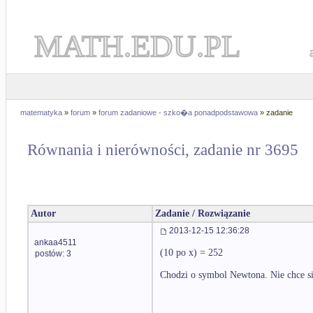
MATH.EDU.PL
matematyka
»
forum
»
forum zadaniowe - szko�a ponadpodstawowa
» zadanie
Równania i nierówności, zadanie nr 3695
Autor
Zadanie / Rozwiązanie
2013-12-15 12:36:28
ankaa4511
(10 po x) = 252
postów: 3
Chodzi o symbol Newtona. Nie chce si