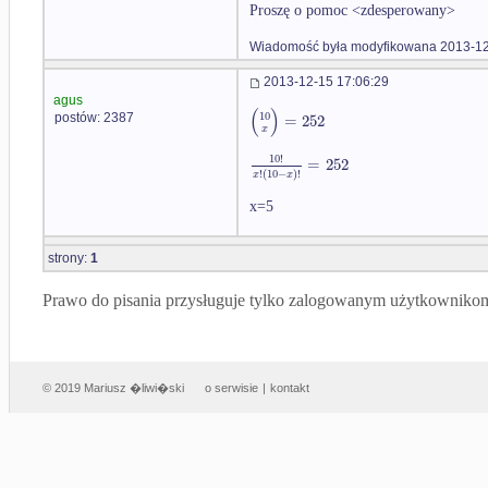
Proszę o pomoc <zdesperowany>
Wiadomość była modyfikowana 2013-12
2013-12-15 17:06:29
agus
(
)
10
=
252
postów: 2387
x
10
!
=
252
!
(
10
−
)
!
x
x
x=5
strony:
1
Prawo do pisania przysługuje tylko zalogowanym użytkowniko
© 2019 Mariusz �liwi�ski
o serwisie
|
kontakt