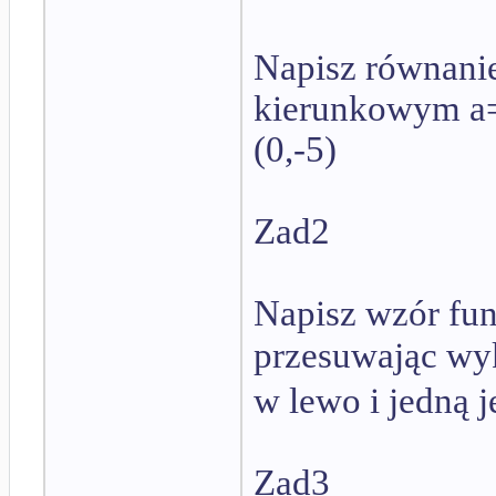
Napisz równanie
kierunkowym a= 
(0,-5)
Zad2
Napisz wzór fun
przesuwając wy
w lewo i jedną 
Zad3