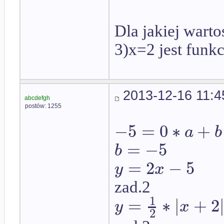
Dla jakiej wart
3)x=2 jest funkc
2013-12-16 11:4
abcdefgh
postów: 1255
−
5
=
0
∗
+
a
b
=
−
5
b
=
2
−
5
y
x
zad.2
1
=
∗
|
+
2
y
x
2