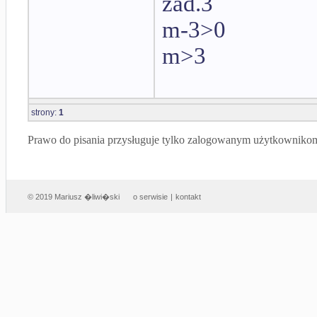
zad.3
m-3>0
m>3
strony:
1
Prawo do pisania przysługuje tylko zalogowanym użytkowniko
© 2019 Mariusz �liwi�ski
o serwisie
|
kontakt