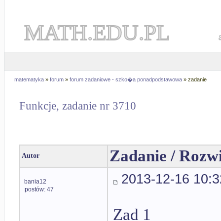
MATH.EDU.PL
matematyka
»
forum
»
forum zadaniowe - szko�a ponadpodstawowa
» zadanie
Funkcje, zadanie nr 3710
Zadanie / Rozw
Autor
2013-12-16 10:3
bania12
postów: 47
Zad 1