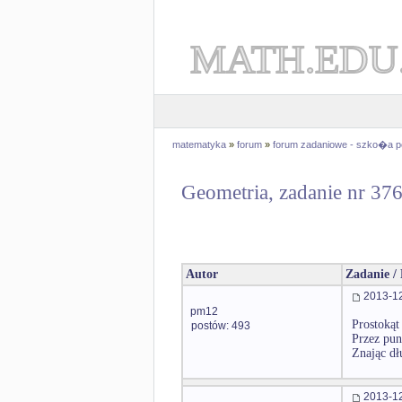
MATH.EDU
matematyka
»
forum
»
forum zadaniowe - szko�a 
Geometria, zadanie nr 37
Autor
Zadanie /
2013-12
pm12
Prostokąt
postów: 493
Przez pun
Znając dł
2013-12