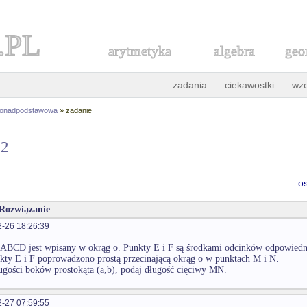
.PL
arytmetyka
algebra
geo
zadania
ciekawostki
wz
ponadpodstawowa
» zadanie
62
o
 Rozwiązanie
-26 18:26:39
 ABCD jest wpisany w okrąg o. Punkty E i F są środkami odcinków odpowied
kty E i F poprowadzono prostą przecinającą okrąg o w punktach M i N.
ugości boków prostokąta (a,b), podaj długość cięciwy MN.
-27 07:59:55