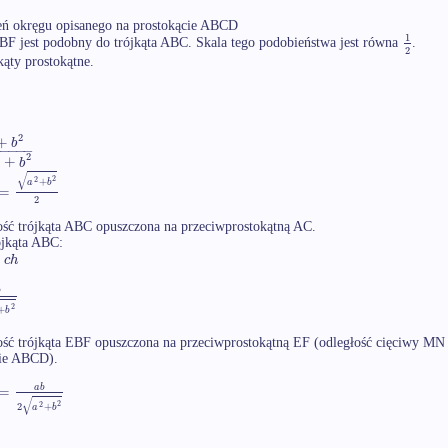
eń okręgu opisanego na prostokącie ABCD
1
BF jest podobny do trójkąta ABC. Skala tego podobieństwa jest równa
.
2
kąty prostokątne.
2
+
b
−
−
−
−
−
2
+
b
√
2
2
+
a
b
=
2
ść trójkąta ABC opuszczona na przeciwprostokątną AC.
ójkąta ABC:
c
h
b
2
+
b
ść trójkąta EBF opuszczona na przeciwprostokątną EF (odległość cięciwy MN 
cie ABCD).
=
a
b
√
2
2
2
+
a
b