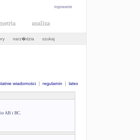
logowanie
metria
analiza
ory
narz�dzia
szukaj
|
|
statnie wiadomości
regulamin
latex
nio AB i BC.