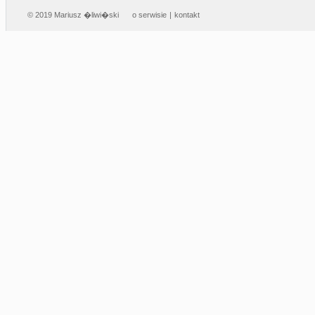
© 2019 Mariusz �liwi�ski
o serwisie
|
kontakt