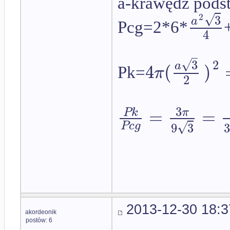
a-krawędź podst
√
3
2
a
Pcg=2*6*
4
√
2
3
4
(
)
a
π
Pk=
2
3
=
=
P
k
π
√
P
c
g
9
3
3
2013-12-30 18:3
akordeonik
postów: 6