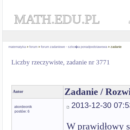
MATH.EDU.PL
matematyka
»
forum
»
forum zadaniowe - szko�a ponadpodstawowa
» zadanie
Liczby rzeczywiste, zadanie nr 3771
Zadanie / Rozw
Autor
2013-12-30 07:5
akordeonik
postów: 6
W prawidłowy sz