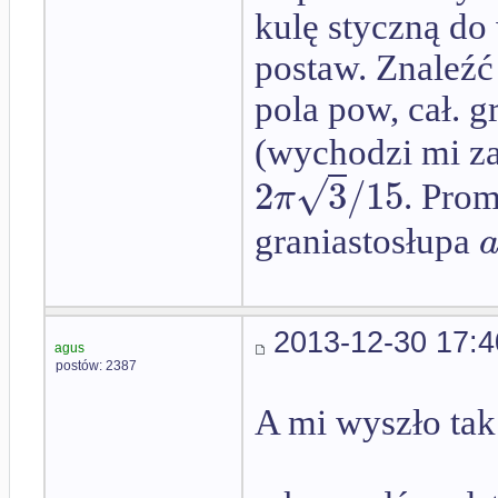
kulę styczną do
postaw. Znaleźć
pola pow, cał. g
(wychodzi mi z
√
2
3
/
15
π
. Pro
graniastosłupa
2013-12-30 17:4
agus
postów: 2387
A mi wyszło tak