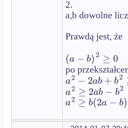
2.
a,b dowolne lic
Prawdą jest, że
2
(
−
)
≥
0
a
b
po przekształce
2
2
−
2
+
a
a
b
b
2
2
≥
2
−
a
a
b
b
2
≥
(
2
−
)
a
b
a
b