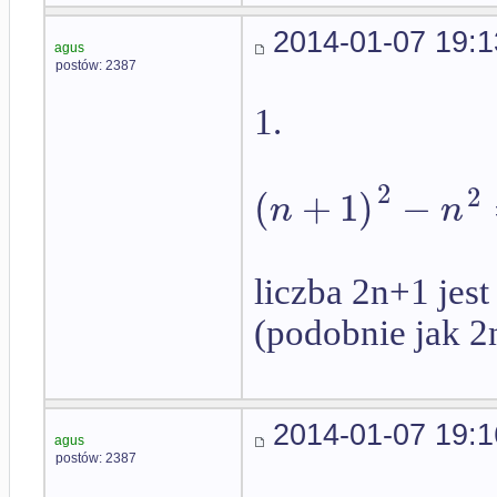
2014-01-07 19:1
agus
postów: 2387
1.
2
2
(
+
1
)
−
n
n
liczba 2n+1 jes
(podobnie jak 2
2014-01-07 19:1
agus
postów: 2387