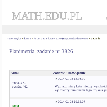
MATH.EDU.PL
matematyka
»
forum
»
forum zadaniowe - szko�a ponadpodstawowa
» zadanie
Planimetria, zadanie nr 3826
Autor
Zadanie / Rozwiązanie
2014-01-08 18:36:30
marta1771
Wyznacz miarę kąta między wysokością
postów: 461
kąt między ramionami tego trójkąta je
2014-01-08 19:32:07
tumor