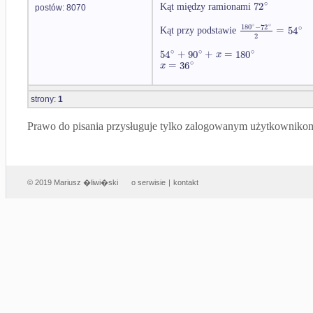
∘
72
Kąt między ramionami
postów: 8070
∘
∘
180
−
72
∘
=
54
Kąt przy podstawie
2
∘
∘
∘
54
+
90
+
=
180
x
∘
=
36
x
strony:
1
Prawo do pisania przysługuje tylko zalogowanym użytkowniko
© 2019 Mariusz �liwi�ski
o serwisie
|
kontakt